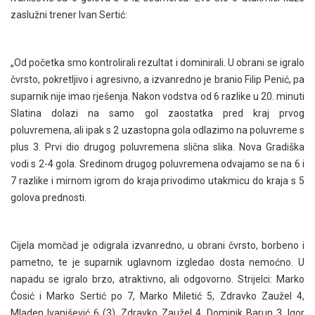
zaslužni trener Ivan Sertić:
„Od početka smo kontrolirali rezultat i dominirali. U obrani se igralo
čvrsto, pokretljivo i agresivno, a izvanredno je branio Filip Penić, pa
suparnik nije imao rješenja. Nakon vodstva od 6 razlike u 20. minuti
Slatina dolazi na samo gol zaostatka pred kraj prvog
poluvremena, ali ipak s 2 uzastopna gola odlazimo na poluvreme s
plus 3. Prvi dio drugog poluvremena slična slika. Nova Gradiška
vodi s 2-4 gola. Sredinom drugog poluvremena odvajamo se na 6 i
7 razlike i mirnom igrom do kraja privodimo utakmicu do kraja s 5
golova prednosti.
Cijela momčad je odigrala izvanredno, u obrani čvrsto, borbeno i
pametno, te je suparnik uglavnom izgledao dosta nemoćno. U
napadu se igralo brzo, atraktivno, ali odgovorno. Strijelci: Marko
Ćosić i Marko Sertić po 7, Marko Miletić 5, Zdravko Zaužel 4,
Mladen Ivanišević 6 (3), Zdravko Zaužel 4, Dominik Barun 3, Igor