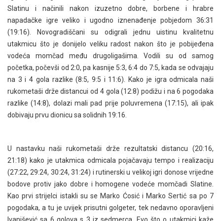
Slatinu i načinili nakon izuzetno dobre, borbene i hrabre
napadačke igre veliko i ugodno iznenađenje pobjedom 36:31
(19:16). Novogradiščani su odigrali jednu uistinu kvalitetnu
utakmicu što je donijelo veliku radost nakon što je pobijeđena
vodeća momčad među drugoligašima. Vodili su od samog
početka, počevši od 2:0, pa kasnije 5:3, 6:4 do 7:5, kada se odvajaju
na 3 i 4 gola razlike (8:5, 9:5 i 11:6). Kako je igra odmicala naši
rukometaši drže distancui od 4 gola (12:8) podižu i na 6 pogodaka
razlike (14:8), dolazi mali pad prije poluvremena (17:15), ali ipak
dobivaju prvu dionicu sa solidnih 19:16.
U nastavku naši rukometaši drže rezultatski distancu (20:16,
21:18) kako je utakmica odmicala pojačavaju tempo i realizaciju
(27:22, 29:24, 30:24, 31:24) i rutinerski u velikoj igri donose vrijedne
bodove protiv jako dobre i homogene vodeće momčadi Slatine.
Kao prvi strijelci istakli su se Marko Ćosić i Marko Sertić sa po 7
pogodaka, a tu je uvijek prisutni golgeter, tek nedavno oporavljeni
Ivanišević sa 6 golova s 3 iz sedmerca. Evo što o utakmici kaže