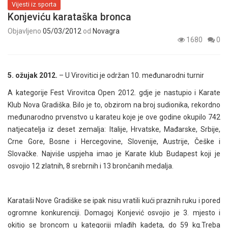
Vijesti iz sporta
Konjeviću karataška bronca
Objavljeno
05/03/2012
od
Novagra
1680
0
5. ožujak 2012.
– U Virovitici je održan 10. međunarodni turnir
A kategorije Fest Virovitca Open 2012. gdje je nastupio i Karate
Klub Nova Gradiška. Bilo je to, obzirom na broj sudionika, rekordno
međunarodno prvenstvo u karateu koje je ove godine okupilo 742
natjecatelja iz deset zemalja: Italije, Hrvatske, Mađarske, Srbije,
Crne Gore, Bosne i Hercegovine, Slovenije, Austrije, Češke i
Slovačke. Najviše uspjeha imao je Karate klub Budapest koji je
osvojio 12 zlatnih, 8 srebrnih i 13 brončanih medalja.
Karataši Nove Gradiške se ipak nisu vratili kući praznih ruku i pored
ogromne konkurenciji. Domagoj Konjević osvojio je 3. mjesto i
okitio se broncom u kategoriji mlađih kadeta, do 59 kg.Treba