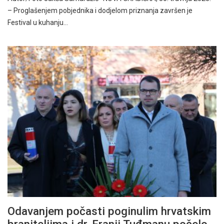
– Proglašenjem pobjednika i dodjelom priznanja završen je
Festival u kuhanju…
Odavanjem počasti poginulim hrvatskim
braniteljima i dr. Franji Tuđmanu počelo