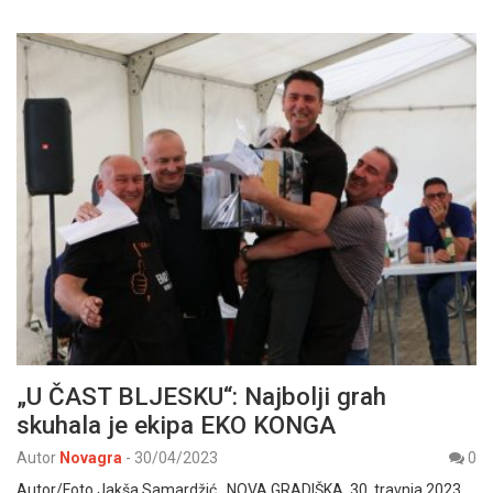
„U ČAST BLJESKU“: Najbolji grah
skuhala je ekipa EKO KONGA
Autor
Novagra
-
30/04/2023
0
Autor/Foto Jakša Samardžić NOVA GRADIŠKA, 30. travnja 2023.