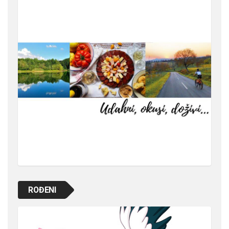
ROĐENI