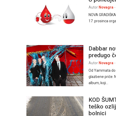
Autor
Novagra
-
NOVA GRADIŠKA –
17. prosinca orga
Dabbar nov
predugo č
Autor
Novagra
-
Od Yammata do D
glazbene priče. N
album, koji…
KOD ŠUMTL
teško ozli
bolnici