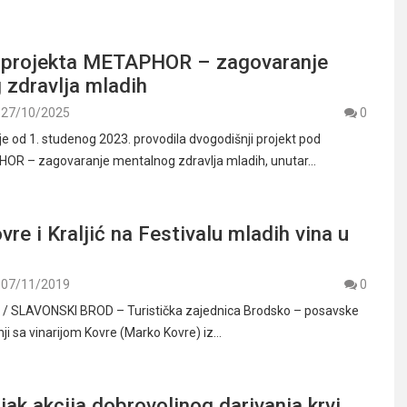
 projekta METAPHOR – zagovaranje
 zdravlja mladih
27/10/2025
0
je od 1. studenog 2023. provodila dvogodišnji projekt pod
R – zagovaranje mentalnog zdravlja mladih, unutar…
vre i Kraljić na Festivalu mladih vina u
07/11/2019
0
 SLAVONSKI BROD – Turistička zajednica Brodsko – posavske
nji sa vinarijom Kovre (Marko Kovre) iz…
jak akcija dobrovoljnog darivanja krvi