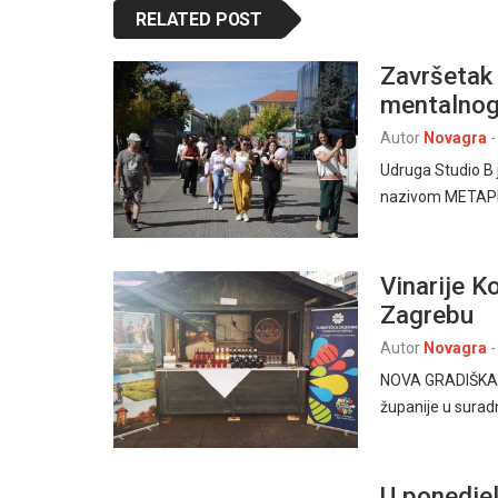
RELATED POST
Završetak
mentalnog
Autor
Novagra
-
Udruga Studio B 
nazivom METAPHO
Vinarije Ko
Zagrebu
Autor
Novagra
-
NOVA GRADIŠKA /
županije u surad
U ponedjel