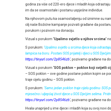
godina za više od 220-ero djece i mladih koja odrastaj
im da se osamostale i postanu uspješne individue.
Na njihovom putu ka osamostaljenju od iznimne su nam
cilj naše Božićne kampanje pozvati građane da postanu S
porukom i pozivom na donaciju.
Vizual s porukom
‘Upalimo svjetlo u njihov srcima’
no
S porukom:
‘Upalimo svjetlo u srcima djece koja odrastaj
lampica na boru. Postani SOS prijatelj i djeci u SOS Dječji
https://tinyurl.com/2p8546zb
‘
,
pozivamo građane na don
Vizual s porukom
‘SOS poklon – poklon koji svijetli c
– SOS poklon – ove godine postane poklon kojim se pon
traje cijelu godinu – SOS poklon.
S porukom:
‘Samo jedan poklon traje cijelu godinu- SOS 
mjesečno i uljepšaj život djece u SOS Dječjim selima. Pridru
https://tinyurl.com/2p8546zb
‘
,
pozivamo građane na don
Hvala unaprijed u ime djece i mladih koja su svoj novi d