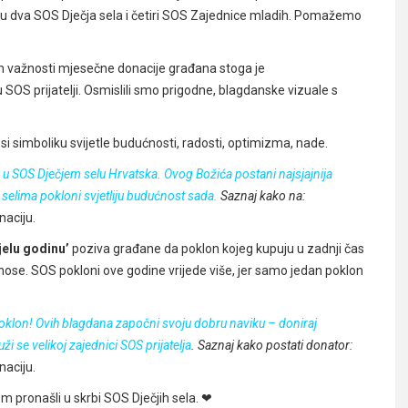
u u dva SOS Dječja sela i četiri SOS Zajednice mladih. Pomažemo
 važnosti mjesečne donacije građana stoga je
OS prijatelji. Osmislili smo prigodne, blagdanske vizuale s
si simboliku svijetle budućnosti, radosti, optimizma, nade.
u u SOS Dječjem selu Hrvatska. Ovog Božića postani najsjajnija
m selima pokloni svjetliju budućnost sada.
Saznaj kako na:
aciju.
ijelu godinu’
poziva građane da poklon kojeg kupuju u zadnji čas
ose. SOS pokloni ove godine vrijede više, jer samo jedan poklon
poklon! Ovih blagdana započni svoju dobru naviku – doniraj
ži se velikoj zajednici SOS prijatelja
. Saznaj kako postati donator:
aciju.
om pronašli u skrbi SOS Dječjih sela.
❤