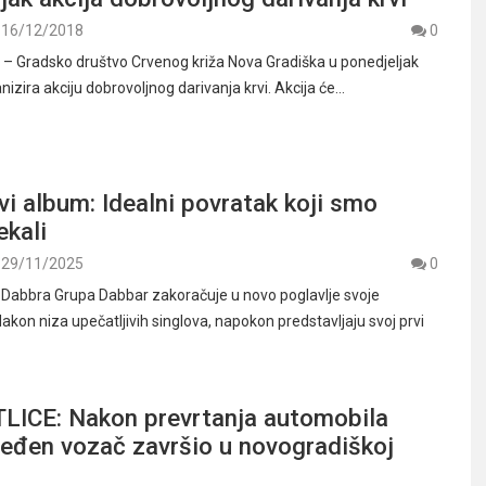
16/12/2018
0
 Gradsko društvo Crvenog križa Nova Gradiška u ponedjeljak
nizira akciju dobrovoljnog darivanja krvi. Akcija će…
i album: Idealni povratak koji smo
ekali
29/11/2025
0
abbra Grupa Dabbar zakoračuje u novo poglavlje svoje
akon niza upečatljivih singlova, napokon predstavljaju svoj prvi
ICE: Nakon prevrtanja automobila
jeđen vozač završio u novogradiškoj