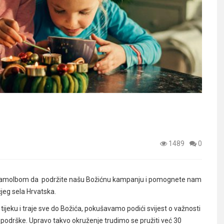
1489
0
a zamolbom da podržite našu Božićnu kampanju i pomognete nam
čjeg sela Hrvatska.
jeku i traje sve do Božića, pokušavamo podići svijest o važnosti
 podrške. Upravo takvo okruženje trudimo se pružiti već 30