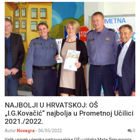
NAJBOLJI U HRVATSKOJ: OŠ
„I.G.Kovačić“ najbolja u Prometnoj Učilici
2021./2022.
Autor
Novagra
-
06/05/2022
0
Velik uspjeh učenika petrovoselske OŠ i učitelja Mate Šimunovića