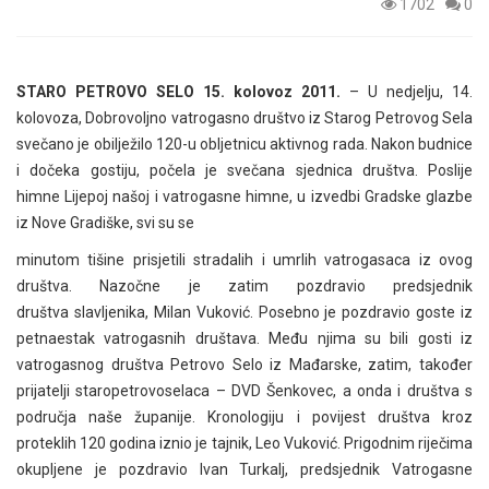
1702
0
STARO PETROVO SELO 15. kolovoz 2011.
– U nedjelju, 14.
kolovoza, Dobrovoljno vatrogasno društvo iz Starog Petrovog Sela
svečano je obilježilo 120-u obljetnicu aktivnog rada. Nakon budnice
i dočeka gostiju, počela je svečana sjednica društva. Poslije
himne Lijepoj našoj i vatrogasne himne, u izvedbi Gradske glazbe
iz Nove Gradiške, svi su se
minutom tišine prisjetili stradalih i umrlih vatrogasaca iz ovog
društva. Nazočne je zatim pozdravio predsjednik
društva slavljenika, Milan Vuković. Posebno je pozdravio goste iz
petnaestak vatrogasnih društava. Među njima su bili gosti iz
vatrogasnog društva Petrovo Selo iz Mađarske, zatim, također
prijatelji staropetrovoselaca – DVD Šenkovec, a onda i društva s
područja naše županije. Kronologiju i povijest društva kroz
proteklih 120 godina iznio je tajnik, Leo Vuković. Prigodnim riječima
okupljene je pozdravio Ivan Turkalj, predsjednik Vatrogasne