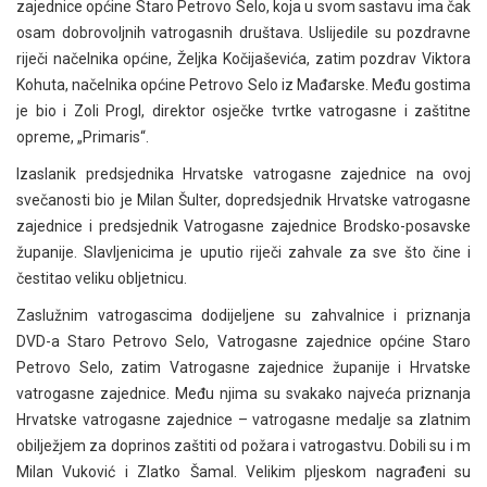
zajednice općine Staro Petrovo Selo, koja u svom sastavu ima čak
osam dobrovoljnih vatrogasnih društava. Uslijedile su pozdravne
riječi načelnika općine, Željka Kočijaševića, zatim pozdrav Viktora
Kohuta, načelnika općine Petrovo Selo iz Mađarske. Među gostima
je bio i Zoli Progl, direktor osječke tvrtke vatrogasne i zaštitne
opreme, „Primaris“.
Izaslanik predsjednika Hrvatske vatrogasne zajednice na ovoj
svečanosti bio je Milan Šulter, dopredsjednik Hrvatske vatrogasne
zajednice i predsjednik Vatrogasne zajednice Brodsko-posavske
županije. Slavljenicima je uputio riječi zahvale za sve što čine i
čestitao veliku obljetnicu.
Zaslužnim vatrogascima dodijeljene su zahvalnice i priznanja
DVD-a Staro Petrovo Selo, Vatrogasne zajednice općine Staro
Petrovo Selo, zatim Vatrogasne zajednice županije i Hrvatske
vatrogasne zajednice. Među njima su svakako najveća priznanja
Hrvatske vatrogasne zajednice – vatrogasne medalje sa zlatnim
obilježjem za doprinos zaštiti od požara i vatrogastvu. Dobili su i m
Milan Vuković i Zlatko Šamal. Velikim pljeskom nagrađeni su