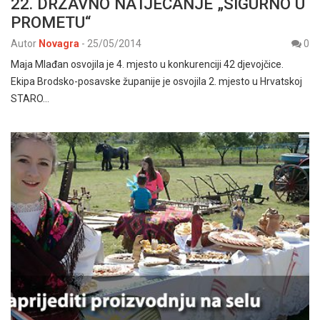
22. DRŽAVNO NATJECANJE „SIGURNO U
PROMETU“
Autor
Novagra
-
25/05/2014
0
Maja Mlađan osvojila je 4. mjesto u konkurenciji 42 djevojčice.
Ekipa Brodsko-posavske županije je osvojila 2. mjesto u Hrvatskoj
STARO…