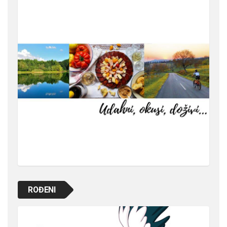
ROĐENI