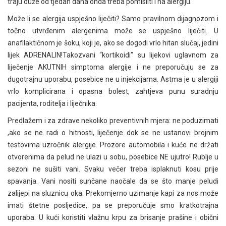
traju duže od tjedan dana onda treba pomisliti i na alergiju.
Može li se alergija uspješno liječiti? Samo pravilnom dijagnozom i
točno utvrđenim alergenima može se uspješno liječiti. U
anafilaktičnom je šoku, koji je, ako se dogodi vrlo hitan slučaj, jedini
lijek ADRENALIN!Takozvani “kortikoidi” su lijekovi uglavnom za
liječenje AKUTNIH simptoma alergije i ne preporučuju se za
dugotrajnu uporabu, posebice ne u injekcijama. Astma je u alergiji
vrlo komplicirana i opasna bolest, zahtjeva punu suradnju
pacijenta, roditelja i liječnika.
Predlažem i za zdrave nekoliko preventivnih mjera: ne poduzimati
,ako se ne radi o hitnosti, liječenje dok se ne ustanovi brojnim
testovima uzročnik alergije. Prozore automobila i kuće ne držati
otvorenima da pelud ne ulazi u sobu, posebice NE ujutro! Rublje u
sezoni ne sušiti vani. Svaku večer treba isplaknuti kosu prije
spavanja. Vani nositi sunčane naočale da se što manje peludi
zalijepi na sluznicu oka. Prekomjerno uzimanje kapi za nos može
imati štetne posljedice, pa se preporučuje smo kratkotrajna
uporaba. U kući koristiti vlažnu krpu za brisanje prašine i obični