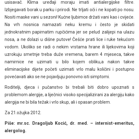
usisavač. Klima uređaji moraju imati antialergijske filtre.
Izbjegavati borak u parku i prirodi. Ne trljati oči i ne kopati po nosu.
Nositi maske vani u sezoni! Kućne ljubimce držati vani kao i cvijeće.
Na vrh nosnica namazati neku kremu i često je skidati
jednokratnim papirnatim rupčićima jer se pelud zalijepi na ulazu
nosa, a ne dolazi u dišne putove! Češće prati lice i ruke tekućom
vodom. Ukoliko se radi o nekim vrstama hrane ili lijekovima koji
uzrokuju smetnje treba duže vremena, barem 4 mjeseca, takve
namirnice ne uzimati u bilo kojem obliku,a nakon takve
eliminacijske dijete početi uzimati vrlo malu količini i postupno
povećavati ako se ne pojavljuju ponovno isti simptomi.
Roditelji, djeca i pučanstvo bi trebali biti dobro upoznati s
problemom alergije, a liječnici visoko specijalizirani za alergiju kako
alergija ne bi bila težak i vrlo skup, ali i opasan problem.
Za 21.ožujka 2012.
Piše: mr.sc. Dragoljub Kocić, dr. med. – internist-emeritus,
alergolog.