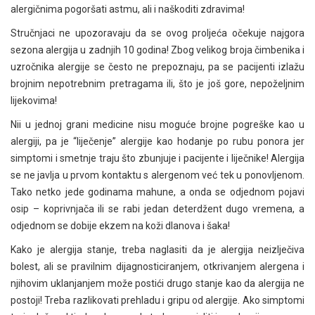
alergičnima pogoršati astmu, ali i naškoditi zdravima!
Stručnjaci ne upozoravaju da se ovog proljeća očekuje najgora
sezona alergija u zadnjih 10 godina! Zbog velikog broja čimbenika i
uzročnika alergije se često ne prepoznaju, pa se pacijenti izlažu
brojnim nepotrebnim pretragama ili, što je još gore, nepoželjnim
lijekovima!
Nii u jednoj grani medicine nisu moguće brojne pogreške kao u
alergiji, pa je “liječenje” alergije kao hodanje po rubu ponora jer
simptomi i smetnje traju što zbunjuje i pacijente i liječnike! Alergija
se ne javlja u prvom kontaktu s alergenom već tek u ponovljenom.
Tako netko jede godinama mahune, a onda se odjednom pojavi
osip – koprivnjača ili se rabi jedan deterdžent dugo vremena, a
odjednom se dobije ekzem na koži dlanova i šaka!
Kako je alergija stanje, treba naglasiti da je alergija neizlječiva
bolest, ali se pravilnim dijagnosticiranjem, otkrivanjem alergena i
njihovim uklanjanjem može postići drugo stanje kao da alergija ne
postoji! Treba razlikovati prehladu i gripu od alergije. Ako simptomi