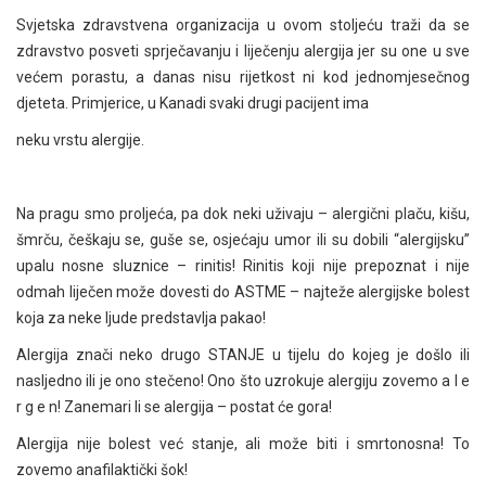
Svjetska zdravstvena organizacija u ovom stoljeću traži da se
zdravstvo posveti sprječavanju i liječenju alergija jer su one u sve
većem porastu, a danas nisu rijetkost ni kod jednomjesečnog
djeteta. Primjerice, u Kanadi svaki drugi pacijent ima
neku vrstu alergije.
Na pragu smo proljeća, pa dok neki uživaju – alergični plaču, kišu,
šmrču, češkaju se, guše se, osjećaju umor ili su dobili “alergijsku”
upalu nosne sluznice – rinitis! Rinitis koji nije prepoznat i nije
odmah liječen može dovesti do ASTME – najteže alergijske bolest
koja za neke ljude predstavlja pakao!
Alergija znači neko drugo STANJE u tijelu do kojeg je došlo ili
nasljedno ili je ono stečeno! Ono što uzrokuje alergiju zovemo a l e
r g e n! Zanemari li se alergija – postat će gora!
Alergija nije bolest već stanje, ali može biti i smrtonosna! To
zovemo anafilaktički šok!