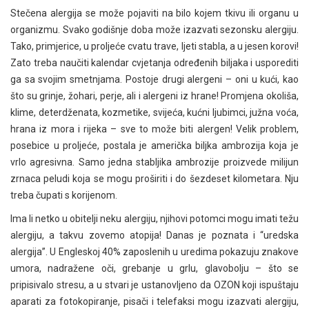
Stečena alergija se može pojaviti na bilo kojem tkivu ili organu u
organizmu. Svako godišnje doba može izazvati sezonsku alergiju.
Tako, primjerice, u proljeće cvatu trave, ljeti stabla, a u jesen korovi!
Zato treba naučiti kalendar cvjetanja određenih biljaka i usporediti
ga sa svojim smetnjama. Postoje drugi alergeni – oni u kući, kao
što su grinje, žohari, perje, ali i alergeni iz hrane! Promjena okoliša,
klime, deterdženata, kozmetike, svijeća, kućni ljubimci, južna voća,
hrana iz mora i rijeka – sve to može biti alergen! Velik problem,
posebice u proljeće, postala je američka biljka ambrozija koja je
vrlo agresivna. Samo jedna stabljika ambrozije proizvede milijun
zrnaca peludi koja se mogu proširiti i do šezdeset kilometara. Nju
treba čupati s korijenom.
Ima li netko u obitelji neku alergiju, njihovi potomci mogu imati težu
alergiju, a takvu zovemo atopija! Danas je poznata i “uredska
alergija”. U Engleskoj 40% zaposlenih u uredima pokazuju znakove
umora, nadražene oči, grebanje u grlu, glavobolju – što se
pripisivalo stresu, a u stvari je ustanovljeno da OZON koji ispuštaju
aparati za fotokopiranje, pisači i telefaksi mogu izazvati alergiju,