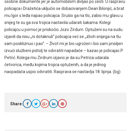
osobne dokumente jer je automobilom divljao po cesti. U raspravu
policajca i Dražetića uključio se dobacivanjem Dean Bilonjić, a brat
mu Igor s leđa napao policajca. Srušio ga na tlo, zabio mu glavu u
snijeg te su ga sva trojica nastavila udarati šakama. Kolegi
policajcu u pomoć je priskočio Jozo Zirdum. Optuženi su na sudu
izjavili da nisu „ni dotaknuli“ policajca već se „zboh snijega na tlu
sam poskliznuo i pao“. – Život mi je bio ugrožen i bio sam prisiljen
izvući službeni pištolj te odvratiti napadače – kazao je policajac P.
Petrić. Kolega mu Zirdrum izjavio je da su Petrića udarala
četvorica, među kojima trojica optuženih, a da je jednog
naopadača uspio odvratiti. Rasprava se nastavlja 18. lipnja. (bg)
Share: