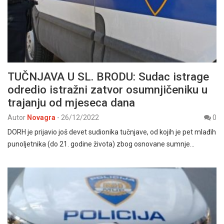
TUČNJAVA U SL. BRODU: Sudac istrage
odredio istražni zatvor osumnjičeniku u
trajanju od mjeseca dana
Autor
Novagra
-
26/12/2022
0
DORH je prijavio još devet sudionika tučnjave, od kojih je pet mlađih
punoljetnika (do 21. godine života) zbog osnovane sumnje…