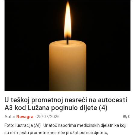
U teškoj prometnoj nesreći na autocesti
A3 kod Lužana poginulo dijete (4)
Autor
Novagra
-
25/07/2026
0
Foto: Ilustracija (AI) Unatoč naporima medicinskih djelatnika koji
su na mjestu prometne nesreće pružali pomoć djetetu,