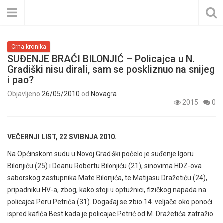
Crna kronika
SUĐENJE BRAĆI BILONJIĆ – Policajca u N.
Gradiški nisu dirali, sam se poskliznuo na snijeg
i pao?
Objavljeno
26/05/2010
od
Novagra
2015
0
VEČERNJI LIST, 22 SVIBNJA 2010.
Na Općinskom sudu u Novoj Gradiški počelo je suđenje Igoru
Bilonjiću (25) i Deanu Robertu Bilonjiću (21), sinovima HDZ-ova
saborskog zastupnika Mate Bilonjića, te Matijasu Dražetiću (24),
pripadniku HV-a, zbog, kako stoji u optužnici, fizičkog napada na
policajca Peru Petrića (31). Događaj se zbio 14. veljače oko ponoći
ispred kafića Best kada je policajac Petrić od M. Dražetića zatražio