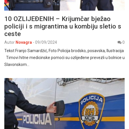
10 OZLIJEĐENIH – Krijumčar bježao
policiji i s migrantima u kombiju sletio s
ceste
Autor
Novagra
-
09/09/2024
0
Tekst Franjo Samardžić, Foto Policija brodsko, posavska, Ilustracija
Timovi hitne medicinske pomoći su ozlijeđene prevezli u bolnice u
Slavonskom…