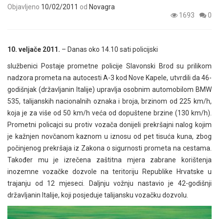
Objavljeno
10/02/2011
od
Novagra
1693
0
10. veljače 2011.
– Danas oko 14.10 sati policijski
službenici Postaje prometne policije Slavonski Brod su prilikom
nadzora prometa na autocesti A-3 kod Nove Kapele, utvrdili da 46-
godišnjak (državljanin Italije) upravlja osobnim automobilom BMW
535, talijanskih nacionalnih oznaka i broja, brzinom od 225 km/h,
koja je za više od 50 km/h veća od dopuštene brzine (130 km/h).
Prometni policajci su protiv vozača donijeli prekršajni nalog kojim
je kažnjen novčanom kaznom u iznosu od pet tisuća kuna, zbog
počinjenog prekršaja iz Zakona o sigurnosti prometa na cestama.
Također mu je izrečena zaštitna mjera zabrane korištenja
inozemne vozačke dozvole na teritoriju Republike Hrvatske u
trajanju od 12 mjeseci. Daljnju vožnju nastavio je 42-godišnji
državljanin Italije, koji posjeduje talijansku vozačku dozvolu.