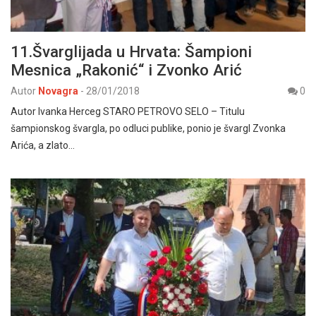
11.Švarglijada u Hrvata: Šampioni
Mesnica „Rakonić“ i Zvonko Arić
Autor
Novagra
-
28/01/2018
0
Autor Ivanka Herceg STARO PETROVO SELO – Titulu
šampionskog švargla, po odluci publike, ponio je švargl Zvonka
Arića, a zlato…