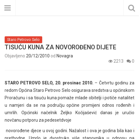
Staro Petrovo Selo
TISUĆU KUNA ZA NOVOROĐENO DIJETE
Objavljeno
20/12/2010
od
Novagra
2213
0
STARO PETROVO SELO, 20. prosinac 2010.
– Četvrtu godinu za
redom Općina Staro Petrovo Selo osigurava sredstva u općinskom
Proračunu i sa tisuću kuna pomaže mlade obitelji i potiče natalitet
u namjeri da se na području općine promijeni odnos rođenih i
umrlih. Općinski načelnik Željko Kočijašević danas je uručio
novčanu potporu za pedesetdvoje
novorođene djece u ovoj godini. Nažalost i ova je godina bila kao i
prethodne. Umrlo je dvostruko više stanovnika u odnosu na