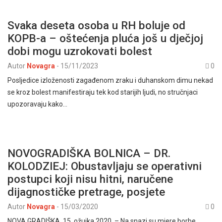
Svaka deseta osoba u RH boluje od
KOPB-a – oštećenja pluća još u dječjoj
dobi mogu uzrokovati bolest
Autor
Novagra
-
15/11/2023
0
Posljedice izloženosti zagađenom zraku i duhanskom dimu nekad
se kroz bolest manifestiraju tek kod starijih ljudi, no stručnjaci
upozoravaju kako…
NOVOGRADIŠKA BOLNICA – DR.
KOLODZIEJ: Obustavljaju se operativni
postupci koji nisu hitni, naručene
dijagnostičke pretrage, posjete
Autor
Novagra
-
15/03/2020
0
NOVA GRADIŠKA, 15. ožujka 2020. – Na snazi su mjere borbe