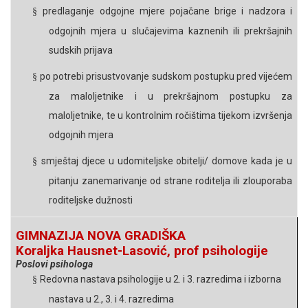
predlaganje odgojne mjere pojačane brige i nadzora i
§
odgojnih mjera u slučajevima kaznenih ili prekršajnih
sudskih prijava
po potrebi prisustvovanje sudskom postupku pred vijećem
§
za maloljetnike i u prekršajnom postupku za
maloljetnike, te u kontrolnim ročištima tijekom izvršenja
odgojnih mjera
smještaj djece u udomiteljske obitelji/ domove kada je u
§
pitanju zanemarivanje od strane
roditelja
ili
zlouporaba
roditeljske dužnosti
GIMNAZIJA NOVA GRADIŠKA
Koraljka Hausnet-Lasović, prof psihologije
Poslovi psihologa
Redovna nastava psihologije u 2. i 3. razredima i izborna
§
nastava
u 2., 3. i 4. razredima