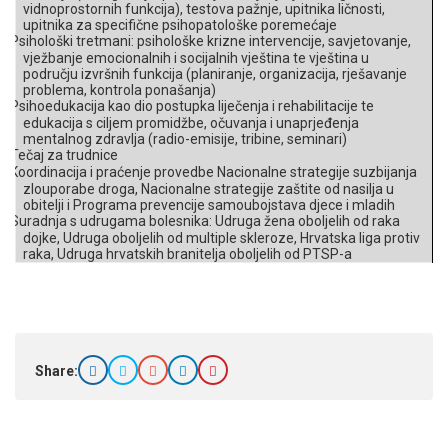
vidnoprostornih funkcija), testova pažnje, upitnika ličnosti,
upitnika za specifične psihopatološke poremećaje
Psihološki tretmani: psihološke krizne intervencije, savjetovanje,
§
vježbanje emocionalnih i socijalnih vještina te vještina u
području izvršnih funkcija (planiranje, organizacija, rješavanje
problema, kontrola ponašanja)
Psihoedukacija kao dio postupka liječenja i rehabilitacije te
§
edukacija s ciljem promidžbe, očuvanja i unaprjeđenja
mentalnog zdravlja (radio-emisije, tribine, seminari)
Tečaj za trudnice
§
Koordinacija i praćenje provedbe Nacionalne strategije suzbijanja
§
zlouporabe droga, Nacionalne strategije zaštite od nasilja u
obitelji i Programa prevencije samoubojstava djece i mladih
Suradnja s udrugama bolesnika: Udruga žena oboljelih od raka
§
dojke, Udruga oboljelih od multiple skleroze, Hrvatska liga protiv
raka, Udruga hrvatskih branitelja oboljelih od PTSP-a
Share: