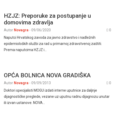
HZJZ: Preporuke za postupanje u
domovima zdravlja
Autor
Novagra
-
09/06/2020
0
Naputci Hrvatskog zavoda za javno zdravstvo i nadležnih
epidemioloških službi za rad u primarnoj zdravstvenoj zaštiti.
Prema naputcima HZJZ i…
OPĆA BOLNICA NOVA GRADIŠKA
Autor
Novagra
-
09/09/2013
0
Doktori specijalisti MOGU izdati interne uputnice za daljnje
dijagnostičke preglede, vezane uz uputnu radnu dijagnozu unutar
ili izvan ustanove. NOVA…