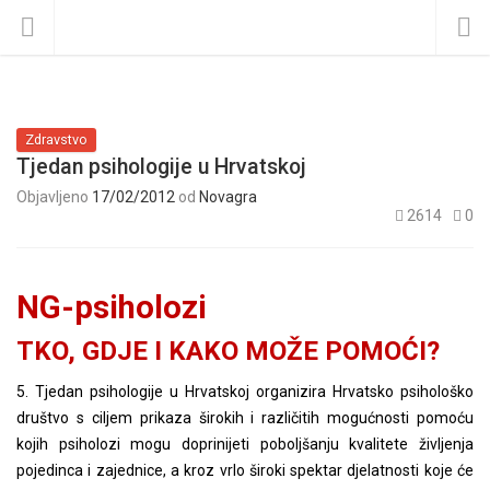
Zdravstvo
Tjedan psihologije u Hrvatskoj
Objavljeno
17/02/2012
od
Novagra
2614
0
NG-psiholozi
TKO, GDJE I KAKO MOŽE POMOĆI?
5. Tjedan psihologije u Hrvatskoj organizira Hrvatsko psihološko
društvo s ciljem prikaza širokih i različitih mogućnosti
pomoću
kojih psiholozi mogu doprinijeti poboljšanju kvalitete življenja
pojedinca i zajednice, a kroz vrlo široki spektar djelatnosti koje će