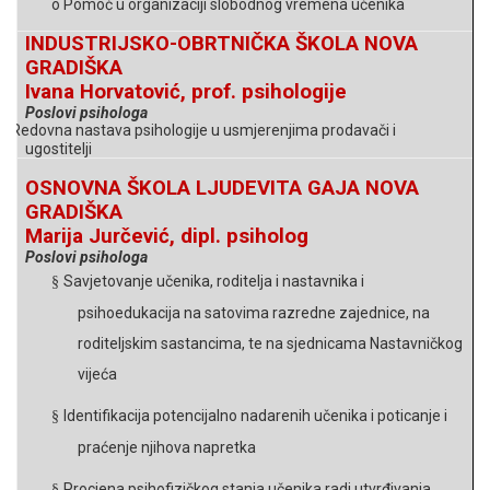
o
Pomoć u organizaciji slobodnog vremena učenika
INDUSTRIJSKO-OBRTNIČKA ŠKOLA NOVA
GRADIŠKA
Ivana Horvatović, prof. psihologije
Poslovi psihologa
Redovna nastava psihologije u usmjerenjima prodavači
i
§
ugostitelji
OSNOVNA ŠKOLA LJUDEVITA GAJA NOVA
GRADIŠKA
Marija Jurčević, dipl. psiholog
Poslovi psihologa
Savjetovanje
učenika, roditelja i nastavnika i
§
psihoedukacija
na satovima razredne zajednice, na
roditeljskim sastancima, te na sjednicama Nastavničkog
vijeća
Identifikacija potencijalno nadarenih učenika i poticanje i
§
praćenje njihova
napretka
Procjena psihofizičkog stanja učenika radi utvrđivanja
§