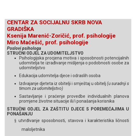
CENTAR ZA SOCIJALNU SKRB NOVA
GRADIŠKA
Ksenija Marenić-Zoričić, prof. psihologije
Miro Maćešić, prof. psihologije
Poslovi psihologa
STRUČNI ODJEL ZA UDOMITELJSTVO
Psihologijska procjena motiva i sposobnosti potencijalnih
udomitelja te izrađivanje mišljenja o podobnosti osobe za
udomiteljstvo
Edukacija udomitelja
djece
i odraslih osoba
Izdvajanje djeteta iz obitelji i smještaj u obitelj
(u suradnji s
timom za udomiteljstvo)
Sastavljanje i praćenje provedbe individualnih planova
promjene životne situacije ili/i ponašanja korisnika
STRUČNI ODJEL ZA ZAŠTITU DJECE S POREMEĆAJIMA U
PONAŠANJU
utvrđivanje sposobnosti, stavova i karakteristika ličnosti
§
maloljetnika