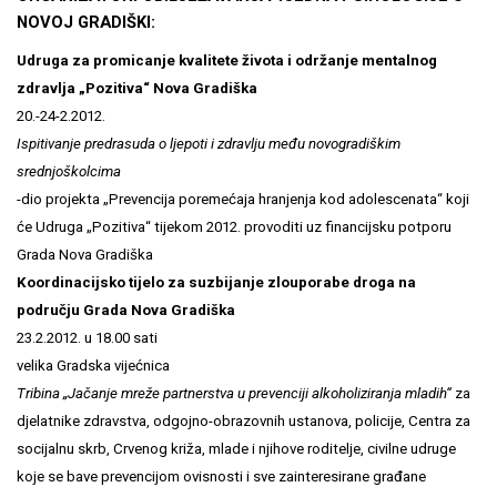
NOVOJ GRADIŠKI:
Udruga za promicanje kvalitete života i održanje mentalnog
zdravlja „Pozitiva“ Nova Gradiška
20.-24-2.2012.
Ispitivanje predrasuda o ljepoti i zdravlju među novogradiškim
srednjoškolcima
-dio projekta
„Prevencija poremećaja hranjenja kod adolescenata“ koji
će Udruga „Pozitiva“ tijekom 2012. provoditi uz financijsku potporu
Grada Nova Gradiška
Koordinacijsko tijelo za suzbijanje zlouporabe droga na
području Grada Nova Gradiška
23.2.2012.
u 18.00 sati
velika Gradska vijećnica
Tribina „Jačanje mreže partnerstva u prevenciji alkoholiziranja mladih“
za
djelatnike zdravstva, odgojno-obrazovnih ustanova, policije, Centra za
socijalnu skrb,
Crvenog križa, mlade i njihove roditelje, civilne udruge
koje se bave prevencijom ovisnosti i sve zainteresirane građane