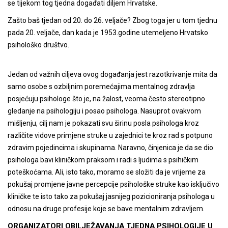
se tijekom tog tjedna događati diljem Hrvatske.
Zašto baš tjedan od 20. do 26. veljače? Zbog toga jer u tom tjednu
pada 20. veljače, dan kada je 1953.godine utemeljeno Hrvatsko
psihološko društvo.
Jedan od važnih ciljeva ovog događanja jest razotkrivanje mita da
samo osobe s ozbiljnim poremećajima mentalnog zdravlja
posjećuju psihologe što je, na žalost, veoma često stereotipno
gledanje na psihologiju i posao psihologa. Nasuprot ovakvom
mišljenju, cilj nam je pokazati svu širinu posla psihologa kroz
različite vidove primjene struke u zajednici te kroz rad s potpuno
zdravim pojedincima i skupinama. Naravno, činjenica je da se dio
psihologa bavi kliničkom praksom i radi s ljudima s psihičkim
poteškoćama. Ali, isto tako, moramo se složiti da je vrijeme za
pokušaj promjene javne percepcije psihološke struke kao isključivo
kliničke te isto tako za pokušaj jasnijeg pozicioniranja psihologa u
odnosu na druge profesije koje se bave mentalnim zdravljem.
ORGANIZATORI OBILJEŽAVANJA TJEDNA PSIHOLOGIJE U