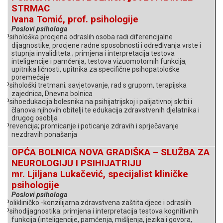
STRMAC
Ivana Tomić, prof. psihologije
Poslovi psihologa
Psihološka procjena odraslih osoba radi diferencijalne
§
dijagnostike, procjene radne sposobnosti i određivanja vrste i
stupnja invaliditeta ; primjena i interpretacija testova
inteligencije i pamćenja, testova vizuomotornih funkcija,
upitnika ličnosti, upitnika za specifične psihopatološke
poremećaje
Psihološki tretmani; savjetovanje, rad s grupom, terapijska
§
zajednica, Dnevna bolnica
Psihoedukacija bolesnika na psihijatrijskoj i palijativnoj skrbi
i
§
članova njihovih obitelji te edukacija zdravstvenih djelatnika i
drugog osoblja
Prevencija; promicanje i poticanje zdravih i sprječavanje
§
nezdravih ponašanja
OPĆA BOLNICA NOVA GRADIŠKA – SLUŽBA ZA
NEUROLOGIJU I PSIHIJATRIJU
mr. Ljiljana Lukačević, specijalist kliničke
psihologije
Poslovi psihologa
Polikliničko -konzilijarna zdravstvena zaštita djece i odraslih
§
Psihodijagnostika: primjena i interpretacija testova kognitivnih
§
funkcija (inteligencije, pamćenja, mišljenja, jezika i govora,