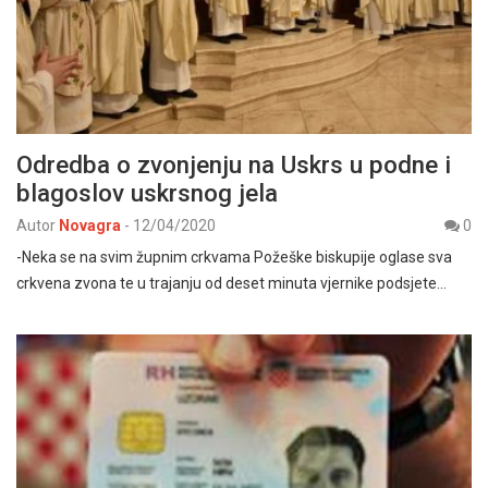
Odredba o zvonjenju na Uskrs u podne i
blagoslov uskrsnog jela
Autor
Novagra
-
12/04/2020
0
-Neka se na svim župnim crkvama Požeške biskupije oglase sva
crkvena zvona te u trajanju od deset minuta vjernike podsjete…