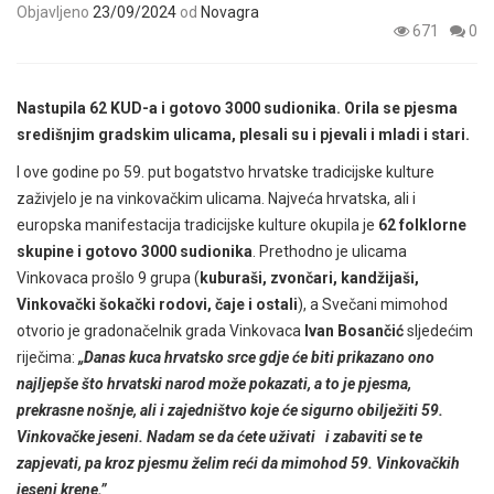
Objavljeno
23/09/2024
od
Novagra
671
0
Nastupila 62 KUD-a i gotovo 3000 sudionika.
Orila se pjesma
središnjim gradskim ulicama, plesali su i pjevali i mladi i stari.
I ove godine po 59. put bogatstvo hrvatske tradicijske kulture
zaživjelo je na vinkovačkim ulicama. Najveća hrvatska, ali i
europska manifestacija tradicijske kulture okupila je
62 folklorne
skupine i gotovo 3000 sudionika
. Prethodno je ulicama
Vinkovaca prošlo 9 grupa (
kuburaši, zvončari, kandžijaši,
Vinkovački šokački rodovi, čaje i ostali
), a Svečani mimohod
otvorio je gradonačelnik grada Vinkovaca
Ivan Bosančić
sljedećim
riječima:
„Danas kuca hrvatsko srce gdje će biti prikazano ono
najljepše što hrvatski narod može pokazati, a to je pjesma,
prekrasne nošnje, ali i zajedništvo koje će sigurno obilježiti 59.
Vinkovačke jeseni. Nadam se da ćete uživati i zabaviti se te
zapjevati, pa kroz pjesmu želim reći da mimohod 59. Vinkovačkih
jeseni krene.”