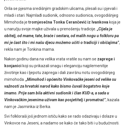
Orila se pjesma središnjim gradskim ulicama, plesali su i pjevali i
mladi i stari. Najmlađi sudionik, odnosno sudionica, ovogodišnjeg
Mimohoda je
tromjesečna Tonka Cerančević iz Ivankova
koja je
u naručju svoje majke uživala u prenošenju tradicije.
„Cijela je
obitelj, od mame, tate, braće i sestara, od malih nogu u folkloru pa
mi je čast što i mi našu djecu možemo učiti o tradiciji i običajima”
,
rekla nam je Tonkina mama.
Nakon godinu dana na velika vrata vratile su nam se
zaprege i
konjanici
koji su prikazali snagu i eleganciju najplemenitije
životinje kao i ljepotu zaprega i dali završnu notu ovogodišnjeg
mimohoda.
„Mimohod i općenito Vinkovačke jeseni od velike su
važnosti za hrvatski narod kako bismo čuvali bogatstvo koje
imamo. Prije sam bila aktivni sudionik i član KUD-a, a sada u
Vinkovačkim jesenima uživam kao posjetitelj i promatrač”
, kazala
nam je Jasminka iz Berka.
Svi folkloraši još jednom ističu kako se rado odazivaju i dolaze u
Vinkovce na Jeseni, a nadamo se kako će tako biti i u budućnosti.