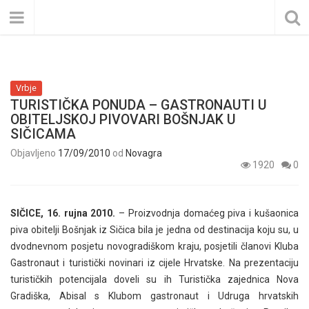
Vrbje
TURISTIČKA PONUDA – GASTRONAUTI U
OBITELJSKOJ PIVOVARI BOŠNJAK U
SIČICAMA
Objavljeno
17/09/2010
od
Novagra
1920
0
SIČICE, 16. rujna 2010.
– Proizvodnja domaćeg piva i kušaonica
piva obitelji Bošnjak iz Sičica bila je jedna od destinacija koju su, u
dvodnevnom posjetu novogradiškom kraju, posjetili članovi Kluba
Gastronaut i turistički novinari iz cijele Hrvatske. Na prezentaciju
turističkih potencijala doveli su ih Turistička zajednica Nova
Gradiška, Abisal s Klubom gastronaut i Udruga hrvatskih