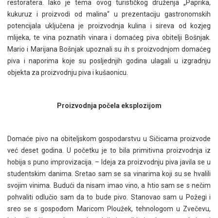
restoratera. Iako je tema ovog turističkog druženja „Paprika,
kukuruz i proizvodi od malina“ u prezentaciju gastronomskih
potencijala uključena je proizvodnja kulina i sireva od kozjeg
mlijeka, te vina poznatih vinara i domaćeg piva obitelji Bošnjak.
Mario i Marijana Bošnjak upoznali su ih s proizvodnjom domaćeg
piva i naporima koje su posljednjih godina ulagali u izgradnju
objekta za proizvodnju piva i kušaonicu.
Proizvodnja počela eksplozijom
Domaće pivo na obiteljskom gospodarstvu u Sičicama proizvode
već deset godina. U početku je to bila primitivna proizvodnja iz
hobija s puno improvizacija. – Ideja za proizvodnju piva javila se u
studentskim danima. Sretao sam se sa vinarima koji su se hvalili
svojim vinima. Budući da nisam imao vino, a htio sam se s nečim
pohvaliti odlučio sam da to bude pivo. Stanovao sam u Požegi i
sreo se s gospođom Maricom Ploužek, tehnologom u Zvečevu,