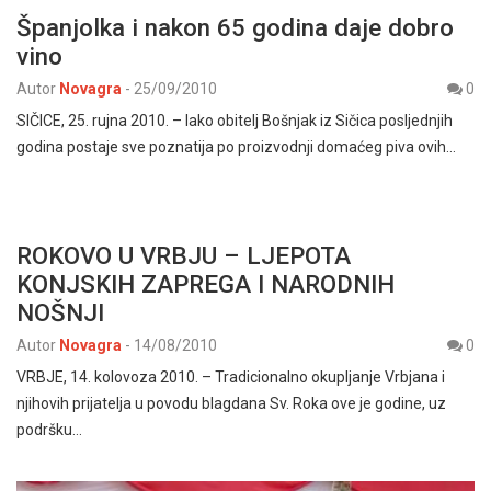
Španjolka i nakon 65 godina daje dobro
vino
Autor
Novagra
-
25/09/2010
0
SIČICE, 25. rujna 2010. – Iako obitelj Bošnjak iz Sičica posljednjih
godina postaje sve poznatija po proizvodnji domaćeg piva ovih…
ROKOVO U VRBJU – LJEPOTA
KONJSKIH ZAPREGA I NARODNIH
NOŠNJI
Autor
Novagra
-
14/08/2010
0
VRBJE, 14. kolovoza 2010. – Tradicionalno okupljanje Vrbjana i
njihovih prijatelja u povodu blagdana Sv. Roka ove je godine, uz
podršku…