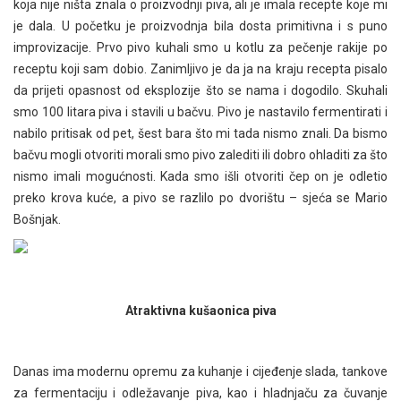
koja nije ništa znala o proizvodnji piva, ali je imala recepte koje mi
je dala. U početku je proizvodnja bila dosta primitivna i s puno
improvizacije. Prvo pivo kuhali smo u kotlu za pečenje rakije po
receptu koji sam dobio. Zanimljivo je da ja na kraju recepta pisalo
da prijeti opasnost od eksplozije što se nama i dogodilo. Skuhali
smo 100 litara piva i stavili u bačvu. Pivo je nastavilo fermentirati i
nabilo pritisak od pet, šest bara što mi tada nismo znali. Da bismo
bačvu mogli otvoriti morali smo pivo zalediti ili dobro ohladiti za što
nismo imali mogućnosti. Kada smo išli otvoriti čep on je odletio
preko krova kuće, a pivo se razlilo po dvorištu – sjeća se Mario
Bošnjak.
Atraktivna kušaonica piva
Danas ima modernu opremu za kuhanje i cijeđenje slada, tankove
za fermentaciju i odležavanje piva, kao i hladnjaču za čuvanje