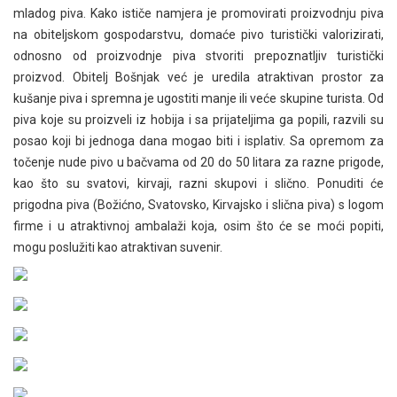
mladog piva. Kako ističe namjera je promovirati proizvodnju piva
na obiteljskom gospodarstvu, domaće pivo turistički valorizirati,
odnosno od proizvodnje piva stvoriti prepoznatljiv turistički
proizvod. Obitelj Bošnjak već je uredila atraktivan prostor za
kušanje piva i spremna je ugostiti manje ili veće skupine turista. Od
piva koje su proizveli iz hobija i sa prijateljima ga popili, razvili su
posao koji bi jednoga dana mogao biti i isplativ. Sa opremom za
točenje nude pivo u bačvama od 20 do 50 litara za razne prigode,
kao što su svatovi, kirvaji, razni skupovi i slično. Ponuditi će
prigodna piva (Božićno, Svatovsko, Kirvajsko i slična piva) s logom
firme i u atraktivnoj ambalaži koja, osim što će se moći popiti,
mogu poslužiti kao atraktivan suvenir.