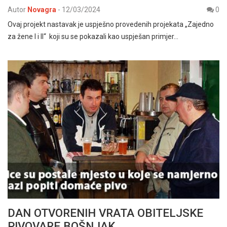
Autor
Novagra
-
12/03/2024
0
Ovaj projekt nastavak je uspješno provedenih projekata „Zajedno
za žene I i II“ koji su se pokazali kao uspješan primjer…
DAN OTVORENIH VRATA OBITELJSKE
PIVOVARE BOŠNJAK