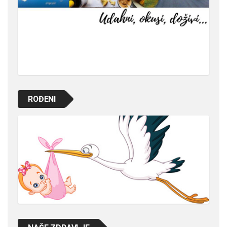
ROĐENI