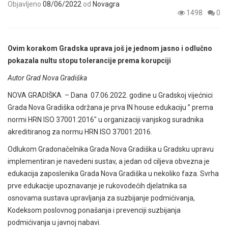
Objavljeno
08/06/2022
od
Novagra
1498
0
Ovim korakom Gradska uprava još je jednom jasno i odlučno
pokazala nultu stopu tolerancije prema korupciji
Autor Grad Nova Gradiška
NOVA GRADIŠKA – Dana 07.06.2022. godine u Gradskoj vijećnici
Grada Nova Gradiška održana je prva IN house edukaciju ” prema
normi HRN ISO 37001:2016″ u organizaciji vanjskog suradnika
akreditiranog za normu HRN ISO 37001:2016.
Odlukom Gradonačelnika Grada Nova Gradiška u Gradsku upravu
implementiran je navedeni sustav, a jedan od ciljeva obvezna je
edukacija zaposlenika Grada Nova Gradiška u nekoliko faza. Svrha
prve edukacije upoznavanje je rukovodećih djelatnika sa
osnovama sustava upravljanja za suzbijanje podmićivanja,
Kodeksom poslovnog ponašanja i prevenciji suzbijanja
podmićivanja u javnoj nabavi.