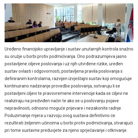
Uređeno financijsko upravljanje i sustav unutarnjih kontrola snažno
su oružje u borbi protiv podmićivanja. Ono podrazumijeva jasno
postavljene ciljeve poslovanja i uz njih utvrđene rizike, uređen
sustav ovlasti i odgovornosti, postavljena pravila poslovanja s
definiranim kontrolama, razvijen izvještajni sustav koji omogućuje
kontinuirano nadziranje provedbe poslovanja, ostvaruju li se
postavljeni ciljevi te pravovremene intervencije kada se ciljevi ne
realiziraju na predviđen način te ako se u poslovanju pojave
nepravilnosti, odnosno moguće prijevare i nezakonite radnje.
Poduzimanje mjera u razvoju ovog sustava definitivno će
rezultirati željenim učincima u borbi protiv podmićivanja, stvarajući
pri tome sustavne preduvjete za njeno sprječavanje i otkrivanje.