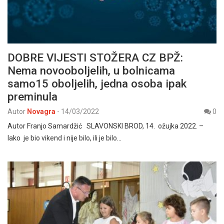
DOBRE VIJESTI STOŽERA CZ BPŽ:
Nema novooboljelih, u bolnicama
samo15 oboljelih, jedna osoba ipak
preminula
Autor
Novagra
-
14/03/2022
0
Autor Franjo Samardžić SLAVONSKI BROD, 14. ožujka 2022. –
Iako je bio vikend i nije bilo, ili je bilo…