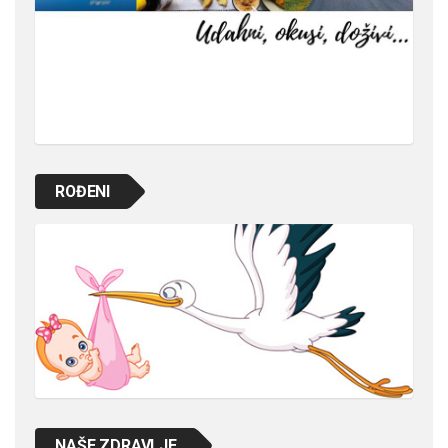
ROĐENI
NAŠE ZDRAVLJE