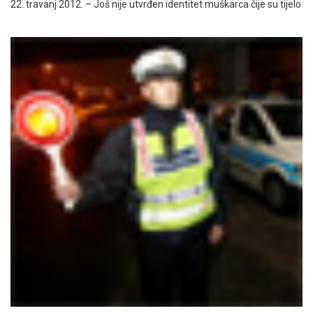
22. travanj 2012. – Još nije utvrđen identitet muškarca čije su tijelo