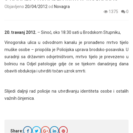
Objavljeno
20/04/2012
od
Novagra
1375
0
20. travanj 2012.
– Sinoć, oko 18.30 sati u Brodskom Stupniku,
Vinogorska ulica u odvodnom kanalu je pronađeno mrtvo tijelo
muške osobe – priopćila je Policijska uprava brodsko-posavska. U
suradnji sa državnim odvjetništvom, mrtvo tijelo je prevezeno u
bolnicu na Odjel patologije gdje će se tijekom današnjeg dana
obaviti obdukcija i utvrditi točan uzrok smrti.
Slijedi daljnji rad policije na utvrđivanju identiteta osobe i ostalih
važnih činjenica.
Share: