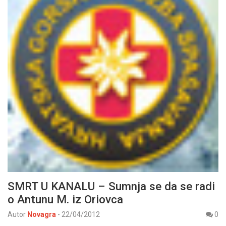
SMRT U KANALU – Sumnja se da se radi
o Antunu M. iz Oriovca
Autor
Novagra
-
22/04/2012
0