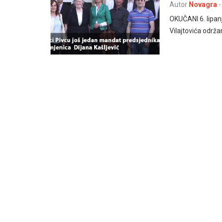
Autor
Novagra
-
OKUČANI 6. lipan
Vilajtovića održ