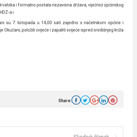
rvatska i formalno postala nezavisna država, vijećnici općinskog
 HDZ-a i
ni su 7. listopada u 14,00 sati zajedno s načelnikom općine i
kučani, položili cvijeće i zapaliti svijeće ispred središnjeg križa
Share:
Sljedeći članak