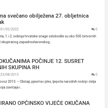
a svečano obilježena 27. obljetnica
ak
01/05/2022
0
a, 1. i 2. svibnja hrvatske snage oslobodile su oko 500 četvornih
d okupiranog zapadnoslavonskog…
OKUČANIMA POČINJE 12. SUSRET
IH SKUPINA RH
23/08/2013
0
voz 2013. – Običaji, pjesma i ples, ljepota narodnih nošnji i želja
cija zavičaja i…
IRANO OPĆINSKO VIJEĆE OKUČANA