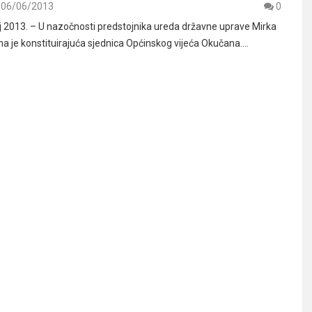
06/06/2013
0
j 2013. – U nazočnosti predstojnika ureda državne uprave Mirka
ana je konstituirajuća sjednica Općinskog vijeća Okučana.…