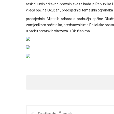
raskidu svih državno-pravnih sveza kada je Republika H
vijeća općine Okučani, predsjednici temeljnih ogranaka
predsjednici Mjesnih odbora s područja općine Okuča
zamjenikom načelnika, predstavnicima Policijske postaje O
u parku hrvatskih vitezova u Okučanima.
Prethodni Članak