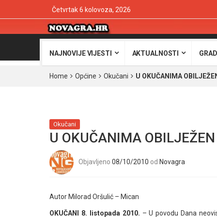
Četvrtak 6 kolovoza, 2026
NAJNOVIJE VIJESTI
AKTUALNOSTI
GRAD
Home
Općine
Okučani
U OKUČANIMA OBILJEŽE
Okučani
U OKUČANIMA OBILJEŽEN
Objavljeno
08/10/2010
od
Novagra
Autor Milorad Oršulić – Mican
OKUČANI 8. listopada 2010.
– U povodu Dana neovis