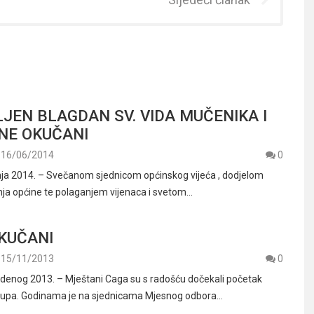
JEN BLAGDAN SV. VIDA MUČENIKA I
NE OKUČANI
16/06/2014
0
nja 2014. – Svečanom sjednicom općinskog vijeća , dodjelom
nja općine te polaganjem vijenaca i svetom…
KUČANI
15/11/2013
0
denog 2013. – Mještani Caga su s radošću dočekali početak
tupa. Godinama je na sjednicama Mjesnog odbora…