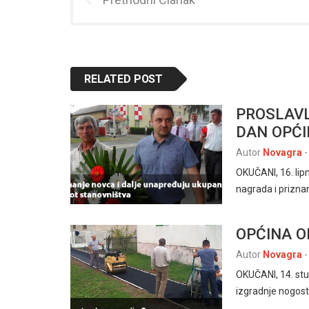
RELATED POST
PROSLAVL
DAN OPĆI
Autor
Novagra
-
OKUČANI, 16. lip
nagrada i prizna
OPĆINA O
Autor
Novagra
-
OKUČANI, 14. stu
izgradnje nogos