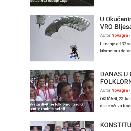
U Okučanim
VRO Bljes
Autor
Novagra
-
U manje od 32 sat
kilometara dota
DANAS U 
FOLKLORN
Autor
Novagra
-
OKUČANI, 23. kolo
da se očuva tradi
KONSTITU