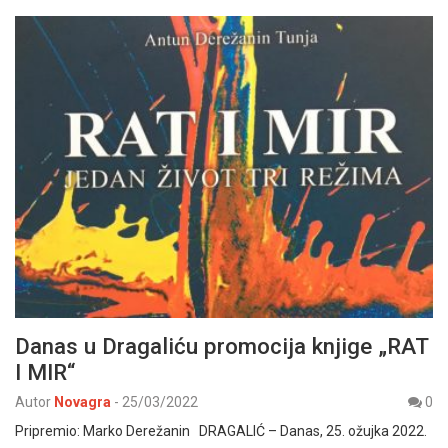
Danas u Dragaliću promocija knjige „RAT
I MIR“
Autor
Novagra
-
25/03/2022
0
Pripremio: Marko Derežanin DRAGALIĆ – Danas, 25. ožujka 2022.