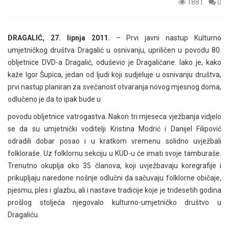
1881
0
DRAGALIĆ, 27. lipnja 2011.
– Prvi javni nastup Kulturno
umjetničkog društva Dragalić u osnivanju, upriličen u povodu 80.
obljetnice DVD-a Dragalić, oduševio je Dragalićane. Iako je, kako
kaže Igor Šupica, jedan od ljudi koji sudjeluje u osnivanju društva,
prvi nastup planiran za svečanost otvaranja novog mjesnog doma,
odlučeno je da to ipak bude u
povodu obljetnice vatrogastva. Nakon tri mjeseca vježbanja vidjelo
se da su umjetnički voditelji Kristina Modrić i Danijel Filipović
odradili dobar posao i u kratkom vremenu solidno uvježbali
folkloraše. Uz folklornu sekciju u KUD-u će imati svoje tamburaše.
Trenutno okuplja oko 35 članova, koji uvježbavaju koregrafije i
prikupljaju naredone nošnje odlučni da sačuvaju folklorne običaje,
pjesmu, ples i glazbu, ali i nastave tradicije koje je tridesetih godina
prošlog stoljeća njegovalo kulturno-umjetničko društvo u
Dragaliću.