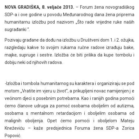
NOVA GRADIŠKA, 8. veljače 2013.
– Forum žena novogradiškog
SDP-a i ove godine u povodu Međunarodnog dana žena priprema
humanitarnu izložbu pod nazivom „Što rade vrijedne ruke naših
sugrađanki “.
Pozivaju građane da dođu na izložbu u Društveni dom 1. i 2. ožujka,
razgledaju kakve to svojim rukama ručne radove izrađuju bake,
majke, supruge i sestre. Izložba će biti prilika da kupe tombolu i
dobiju neki od njihovih radova.
-Izložba i tombola humanitarnog su karaktera i organiziraju se pod
motom „Vratite im vjeru u život“, a prikupljeni novac namijenjen j e
većinom djeci s posebnim potrebama. Kao i ranijih godina pomoći
ćemo članove udruga za pomoć osobama oboljelim od autizma,
osobama s mentalnom retardacijom i oboljelim osobama od
malignih oboljenja. Opet ćemo pomoći i oboljelom Mateju
Kneževiću – kaže predsjednica Foruma žena SDP-a Zorica
Popović.