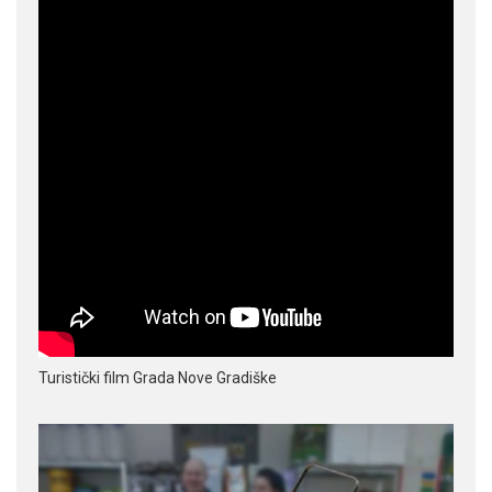
Turistički film Grada Nove Gradiške