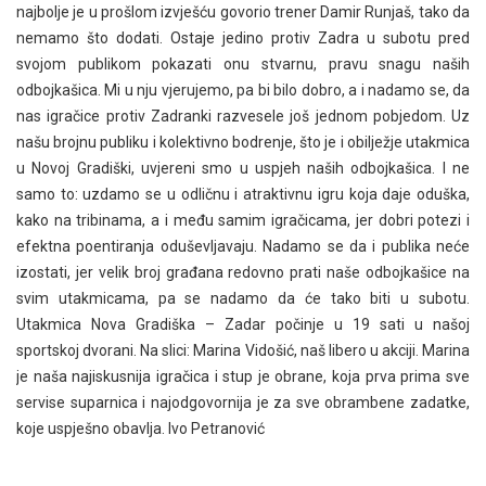
najbolje je u prošlom izvješću govorio trener Damir Runjaš, tako da
nemamo što dodati. Ostaje jedino protiv Zadra u subotu pred
svojom publikom pokazati onu stvarnu, pravu snagu naših
odbojkašica. Mi u nju vjerujemo, pa bi bilo dobro, a i nadamo se, da
nas igračice protiv Zadranki razvesele još jednom pobjedom. Uz
našu brojnu publiku i kolektivno bodrenje, što je i obilježje utakmica
u Novoj Gradiški, uvjereni smo u uspjeh naših odbojkašica. I ne
samo to: uzdamo se u odličnu i atraktivnu igru koja daje oduška,
kako na tribinama, a i među samim igračicama, jer dobri potezi i
efektna poentiranja oduševljavaju. Nadamo se da i publika neće
izostati, jer velik broj građana redovno prati naše odbojkašice na
svim utakmicama, pa se nadamo da će tako biti u subotu.
Utakmica Nova Gradiška – Zadar počinje u 19 sati u našoj
sportskoj dvorani. Na slici: Marina Vidošić, naš libero u akciji. Marina
je naša najiskusnija igračica i stup je obrane, koja prva prima sve
servise suparnica i najodgovornija je za sve obrambene zadatke,
koje uspješno obavlja. Ivo Petranović