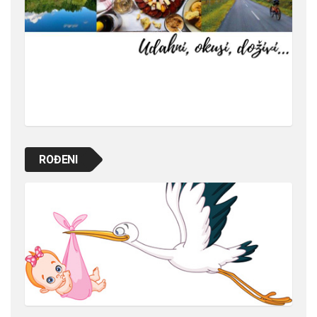
ROĐENI