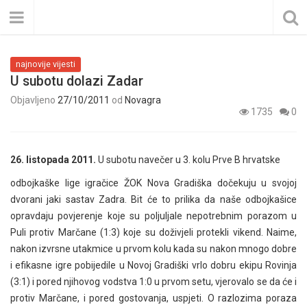
najnovije vijesti
U subotu dolazi Zadar
Objavljeno
27/10/2011
od
Novagra
1735
0
26. listopada 2011.
U subotu navečer u 3. kolu Prve B hrvatske
odbojkaške lige igračice ŽOK Nova Gradiška dočekuju u svojoj
dvorani jaki sastav Zadra. Bit će to prilika da naše odbojkašice
opravdaju povjerenje koje su poljuljale nepotrebnim porazom u
Puli protiv Marčane (1:3) koje su doživjeli protekli vikend. Naime,
nakon izvrsne utakmice u prvom kolu kada su nakon mnogo dobre
i efikasne igre pobijedile u Novoj Gradiški vrlo dobru ekipu Rovinja
(3:1) i pored njihovog vodstva 1:0 u prvom setu, vjerovalo se da će i
protiv Marčane, i pored gostovanja, uspjeti. O razlozima poraza