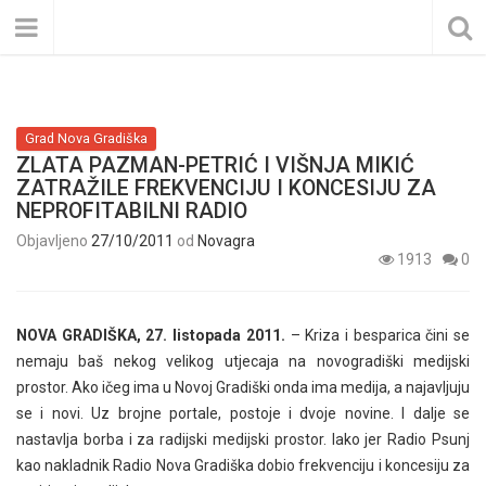
Grad Nova Gradiška
ZLATA PAZMAN-PETRIĆ I VIŠNJA MIKIĆ
ZATRAŽILE FREKVENCIJU I KONCESIJU ZA
NEPROFITABILNI RADIO
Objavljeno
27/10/2011
od
Novagra
1913
0
NOVA GRADIŠKA, 27. listopada 2011.
– Kriza i besparica čini se
nemaju baš nekog velikog utjecaja na novogradiški medijski
prostor. Ako ičeg ima u Novoj Gradiški onda ima medija, a najavljuju
se i novi. Uz brojne portale, postoje i dvoje novine. I dalje se
nastavlja borba i za radijski medijski prostor. Iako jer Radio Psunj
kao nakladnik Radio Nova Gradiška dobio frekvenciju i koncesiju za