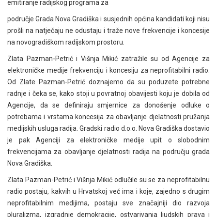
emitiranje radijskog programa za
područje Grada Nova Gradiška i susjednih općina kandidati koji nisu
prošli na natječaju ne odustaju i traže nove frekvencije i koncesije
na novogradiškom radijskom prostoru.
Zlata Pazman-Petrić i Višnja Mikić zatražile su od Agencije za
elektroničke medije frekvenciju i koncesiju za neprofitabilni radio.
Od Zlate Pazman-Petrić doznajemo da su poduzete potrebne
radnje i čeka se, kako stoji u povratnoj obavijesti koju je dobila od
Agencije, da se definiraju smjernice za donošenje odluke o
potrebama i vrstama koncesija za obavljanje djelatnosti pružanja
medijskih usluga radija. Gradski radio d.o.o. Nova Gradiška dostavio
je pak Agenciji za elektroničke medije upit o slobodnim
frekvencijama za obavljanje djelatnosti radija na području grada
Nova Gradiška.
Zlata Pazman-Petrić i Višnja Mikić odlučile su se za neprofitabilnu
radio postaju, kakvih u Hrvatskoj već ima i koje, zajedno s drugim
neprofitabilnim medijima, postaju sve značajniji dio razvoja
pluralizma, izgradnje demokracije, ostvarivanja ljudskih prava i