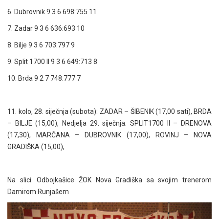
6. Dubrovnik 9 3 6 698:755 11
7. Zadar 9 3 6 636:693 10
8. Bilje 9 3 6 703:797 9
9. Split 1700 II 9 3 6 649:713 8
10. Brda 9 2 7 748:777 7
11. kolo, 28. siječnja (subota): ZADAR – ŠIBENIK (17,00 sati), BRDA
– BILJE (15,00), Nedjelja 29. siječnja: SPLIT1700 II – DRENOVA
(17,30), MARČANA – DUBROVNIK (17,00), ROVINJ – NOVA
GRADIŠKA (15,00),
Na slici. Odbojkašice ŽOK Nova Gradiška sa svojim trenerom
Damirom Runjašem