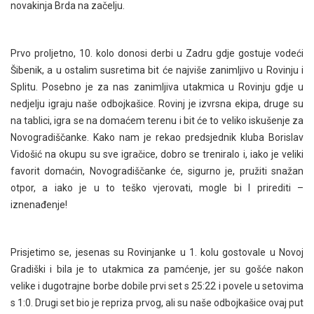
novakinja Brda na začelju.
Prvo proljetno, 10. kolo donosi derbi u Zadru gdje gostuje vodeći
Šibenik, a u ostalim susretima bit će najviše zanimljivo u Rovinju i
Splitu. Posebno je za nas zanimljiva utakmica u Rovinju gdje u
nedjelju igraju naše odbojkašice. Rovinj je izvrsna ekipa, druge su
na tablici, igra se na domaćem terenu i bit će to veliko iskušenje za
Novogradiščanke. Kako nam je rekao predsjednik kluba Borislav
Vidošić na okupu su sve igračice, dobro se treniralo i, iako je veliki
favorit domaćin, Novogradiščanke će, sigurno je, pružiti snažan
otpor, a iako je u to teško vjerovati, mogle bi I prirediti –
iznenađenje!
Prisjetimo se, jesenas su Rovinjanke u 1. kolu gostovale u Novoj
Gradiški i bila je to utakmica za pamćenje, jer su gošće nakon
velike i dugotrajne borbe dobile prvi set s 25:22 i povele u setovima
s 1:0. Drugi set bio je repriza prvog, ali su naše odbojkašice ovaj put