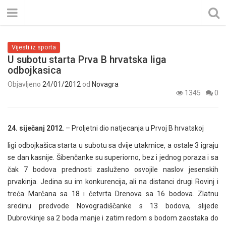
Vijesti iz sporta
U subotu starta Prva B hrvatska liga
odbojkasica
Objavljeno
24/01/2012
od
Novagra
1345
0
24. siječanj 2012
. – Proljetni dio natjecanja u Prvoj B hrvatskoj
ligi odbojkašica starta u subotu sa dvije utakmice, a ostale 3 igraju
se dan kasnije. Šibenčanke su superiorno, bez i jednog poraza i sa
čak 7 bodova prednosti zasluženo osvojile naslov jesenskih
prvakinja. Jedina su im konkurencija, ali na distanci drugi Rovinj i
treća Marčana sa 18 i četvrta Drenova sa 16 bodova. Zlatnu
sredinu predvode Novogradiščanke s 13 bodova, slijede
Dubrovkinje sa 2 boda manje i zatim redom s bodom zaostaka do