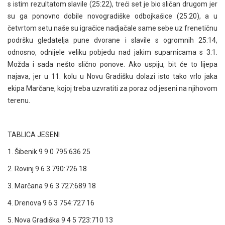
s istim rezultatom slavile (25:22), treći set je bio sličan drugom jer
su ga ponovno dobile novogradiške odbojkašice (25:20), a u
četvrtom setu naše su igračice nadjačale same sebe uz frenetičnu
podršku gledatelja pune dvorane i slavile s ogromnih 25:14,
odnosno, odnijele veliku pobjedu nad jakim suparnicama s 3:1.
Možda i sada nešto slično ponove. Ako uspiju, bit će to lijepa
najava, jer u 11. kolu u Novu Gradišku dolazi isto tako vrlo jaka
ekipa Marčane, kojoj treba uzvratiti za poraz od jeseni na njihovom
terenu.
TABLICA JESENI
1. Šibenik 9 9 0 795:636 25
2. Rovinj 9 6 3 790:726 18
3. Marčana 9 6 3 727:689 18
4. Drenova 9 6 3 754:727 16
5. Nova Gradiška 9 4 5 723:710 13