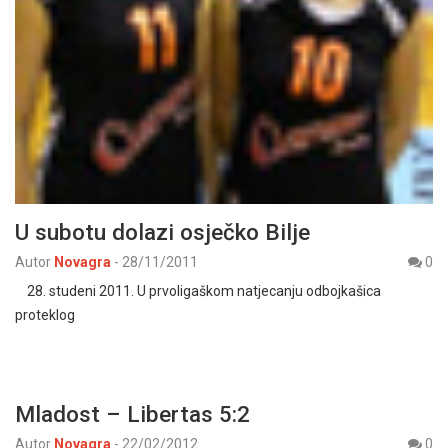
U subotu dolazi osječko Bilje
Autor
Novagra
-
28/11/2011
0
28. studeni 2011. U prvoligaškom natjecanju odbojkašica
proteklog
Mladost – Libertas 5:2
Autor
Novagra
-
22/02/2012
0