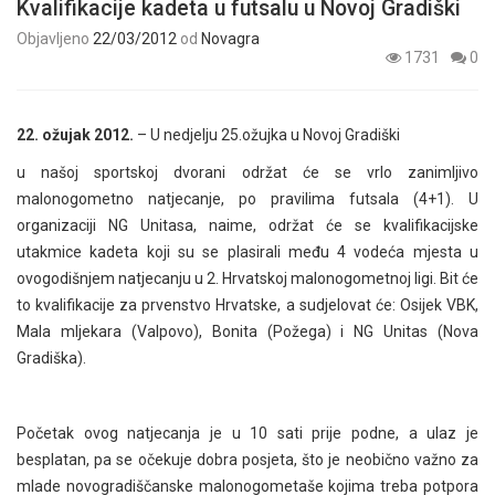
Kvalifikacije kadeta u futsalu u Novoj Gradiški
Objavljeno
22/03/2012
od
Novagra
1731
0
22. ožujak 2012.
– U nedjelju 25.ožujka u Novoj Gradiški
u našoj sportskoj dvorani održat će se vrlo zanimljivo
malonogometno natjecanje, po pravilima futsala (4+1). U
organizaciji NG Unitasa, naime, održat će se kvalifikacijske
utakmice kadeta koji su se plasirali među 4 vodeća mjesta u
ovogodišnjem natjecanju u 2. Hrvatskoj malonogometnoj ligi. Bit će
to kvalifikacije za prvenstvo Hrvatske, a sudjelovat će: Osijek VBK,
Mala mljekara (Valpovo), Bonita (Požega) i NG Unitas (Nova
Gradiška).
Početak ovog natjecanja je u 10 sati prije podne, a ulaz je
besplatan, pa se očekuje dobra posjeta, što je neobično važno za
mlade novogradiščanske malonogometaše kojima treba potpora