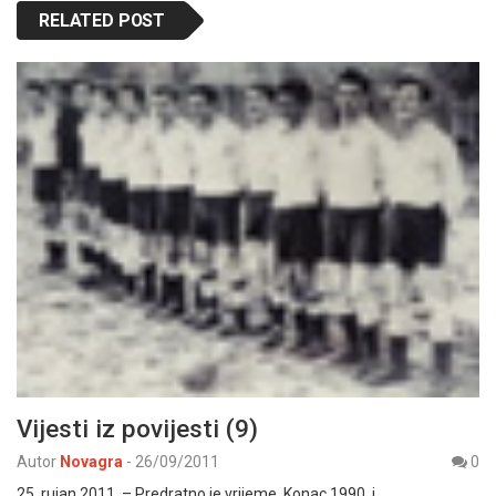
RELATED POST
Vijesti iz povijesti (9)
Autor
Novagra
-
26/09/2011
0
25. rujan 2011. – Predratno je vrijeme. Konac 1990. i