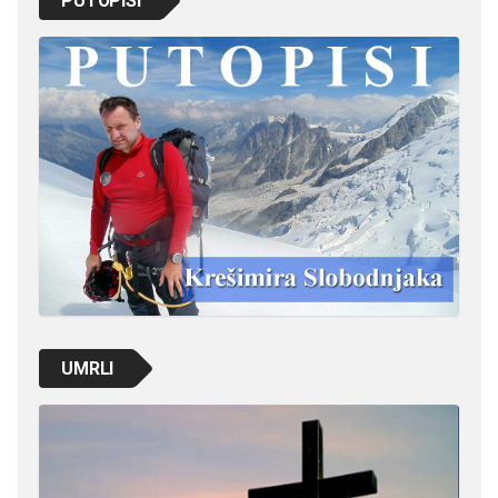
PUTOPISI
UMRLI