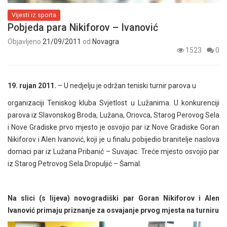
Vijesti iz sporta
Pobjeda para Nikiforov – Ivanović
Objavljeno
21/09/2011
od
Novagra
1523
0
19. rujan 2011.
– U nedjelju je održan teniski turnir parova u
organizaciji Teniskog kluba Svjetlost u Lužanima. U konkurenciji
parova iz Slavonskog Broda, Lužana, Oriovca, Starog Perovog Sela
i Nove Gradiske prvo mjesto je osvojio par iz Nove Gradiske Goran
Nikiforov i Alen Ivanović, koji je u finalu pobijedio branitelje naslova
domaci par iz Lužana Pribanić – Suvajac. Treće mjesto osvojio par
iz Starog Petrovog Sela Dropuljić – Šamal.
Na slici (s lijeva) novogradiški par Goran Nikiforov i Alen
Ivanović primaju priznanje za osvajanje prvog mjesta na turniru