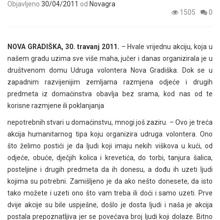
Objavljeno
30/04/2011
od
Novagra
1505
0
NOVA GRADIŠKA, 30. travanj 2011.
– Hvale vrijednu akciju, koja u
našem gradu uzima sve više maha, jučer i danas organizirala je u
društvenom domu Udruga volontera Nova Gradiška. Dok se u
zapadnim razvijenijim zemljama razmjena odjeće i drugih
predmeta iz domaćinstva obavlja bez srama, kod nas od te
korisne razmjene ili poklanjanja
nepotrebnih stvari u domaćinstvu, mnogi još zaziru. – Ovo je treća
akcija humanitarnog tipa koju organizira udruga volontera. Ono
što želimo postići je da ljudi koji imaju nekih viškova u kući, od
odjeće, obuće, dječjih kolica i krevetića, do torbi, tanjura šalica,
posteljine i drugih predmeta da ih donesu, a dođu ih uzeti ljudi
kojima su potrebni. Zamišljeno je da ako nešto donesete, da isto
tako možete i uzeti ono što vam treba ili doći i samo uzeti. Prve
dvije akcije su bile uspješne, došlo je dosta ljudi i naša je akcija
postala prepoznatljiva jer se povećava broj ljudi koji dolaze. Bitno