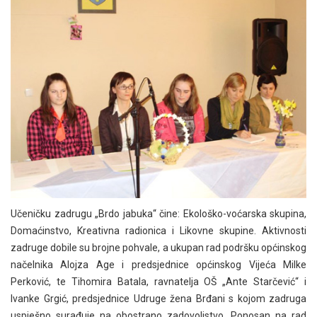
Učeničku zadrugu „Brdo jabuka“ čine: Ekološko-voćarska skupina,
Domaćinstvo, Kreativna radionica i Likovne skupine. Aktivnosti
zadruge dobile su brojne pohvale, a ukupan rad podršku općinskog
načelnika Alojza Age i predsjednice općinskog Vijeća Milke
Perković, te Tihomira Batala, ravnatelja OŠ „Ante Starčević“ i
Ivanke Grgić, predsjednice Udruge žena Brđani s kojom zadruga
uspješno surađuje na obostrano zadovoljstvo. Ponosan na rad