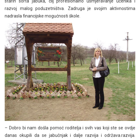
starih sorta jabuka, cilj profesionalno usmjeravanje učenika i
razvoj malog poduzetništva. Zadruga je svojim aktivnostima
nadrasla financijske mogućnosti škole.
– Dobro bi nam došla pomoć roditelja i svih vas koji ste se ovdje
danas okupili da se jabučnjak i dalje razvija i održava.razvija.