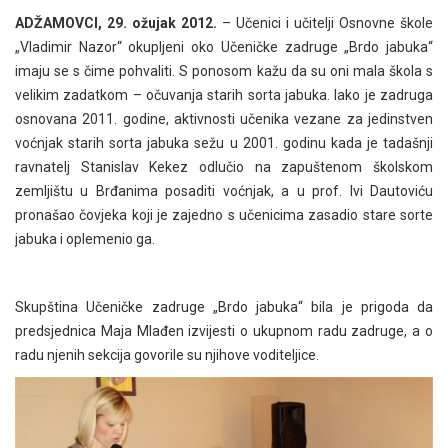
ADŽAMOVCI, 29. ožujak 2012.
– Učenici i učitelji Osnovne škole
„Vladimir Nazor“ okupljeni oko Učeničke zadruge „Brdo jabuka“
imaju se s čime pohvaliti. S ponosom kažu da su oni mala škola s
velikim zadatkom – očuvanja starih sorta
jabuka. Iako je zadruga
osnovana 2011. godine, aktivnosti učenika vezane za jedinstven
voćnjak starih sorta jabuka sežu u 2001. godinu kada je tadašnji
ravnatelj Stanislav Kekez odlučio na zapuštenom školskom
zemljištu u Brđanima posaditi voćnjak, a u prof. Ivi Dautoviću
pronašao čovjeka koji je zajedno s učenicima zasadio stare sorte
jabuka i oplemenio ga.
Skupština Učeničke zadruge „Brdo jabuka“ bila je prigoda da
predsjednica Maja Mlađen izvijesti o ukupnom radu zadruge, a o
radu njenih sekcija govorile su njihove voditeljice.