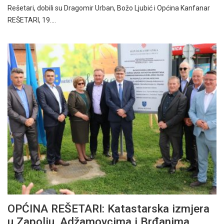
Rešetari, dobili su Dragomir Urban, Božo Ljubić i Općina Kanfanar
REŠETARI, 19.…
OPĆINA REŠETARI: Katastarska izmjera
u Zapolju, Adžamovcima i Brđanima