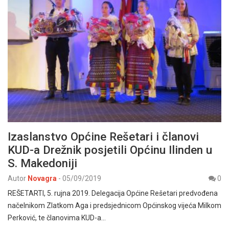
Izaslanstvo Općine Rešetari i članovi
KUD-a Drežnik posjetili Općinu Ilinden u
S. Makedoniji
Autor
Novagra
-
05/09/2019
0
REŠETARTI, 5. rujna 2019. Delegacija Općine Rešetari predvođena
načelnikom Zlatkom Aga i predsjednicom Općinskog vijeća Milkom
Perković, te članovima KUD-a…