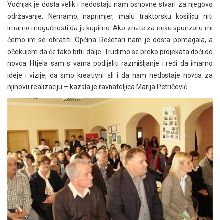
Voćnjak je dosta velik i nedostaju nam osnovne stvari za njegovo
održavanje. Nemamo, naprimjer, malu traktorsku kosilicu niti
imamo mogućnosti da ju kupimo. Ako znate za neke sponzore mi
ćemo im se obratiti. Općina Rešetari nam je dosta pomagala, a
očekujem da će tako biti i dalje. Trudimo se preko projekata doći do
novca. Htjela sam s vama podijeliti razmišljanje i reći da imamo
ideje i vizije, da smo kreativni ali i da nam nedostaje novca za
njihovu realizaciju – kazala je ravnateljica Marija Petričević.