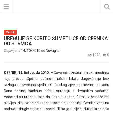
Cernik
UREĐUJE SE KORITO ŠUMETLICE OD CERNIKA
DO STRMCA
Objavljeno
14/10/2010
od
Novagra
1943
0
CERNIK, 14. listopada 2010.
– Govoreći o značajnim aktivnostima
koje provodi Općina, općinski načelni Nikola Jugović nije bez
razloga, na svečanoj sjednici Općinskog vijeća upriličenoj u povodu
Dana općine, istaknuo dobru suradnju s Hrvatskim vodama.
Vodotoci su uređeni tako da, kako je kazao, Cernik više neće biti
plavljen. Nisu vodotoci uređeni samo na području Cernika već i na
području drugih mjesta u općini. Tako je u cijeloj dužini kroz selo