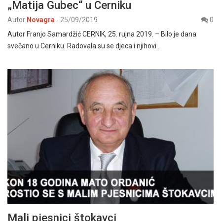
„Matija Gubec“ u Cerniku
Autor
Novagra
-
25/09/2019
0
Autor Franjo Samardžić CERNIK, 25. rujna 2019. – Bilo je dana
svečano u Cerniku. Radovala su se djeca i njihovi…
Mali pjesnici štokavci