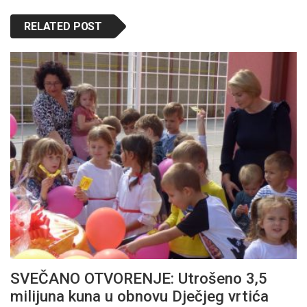
RELATED POST
SVEČANO OTVORENJE: Utrošeno 3,5
milijuna kuna u obnovu Dječjeg vrtića