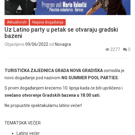
Aktualnosti
Najava događanja
Uz Latino party u petak se otvaraju gradski
bazeni
Objavljeno
09/06/2022
od
Novagra
2277
0
TURISTIČKA ZAJEDNICA GRADA NOVA GRADIŠKA
osmislila je
novo događanje pod nazivom
NG SUMMER POOL PARTIES.
S prvim događanjem krećemo 10. lipnja kada će biti upriličeno i
svečano otvorenje Gradskih bazena u 18.00 sati.
Ne propustite spektakularnu latino večer!
TEMATSKA VEČER
Latino večer