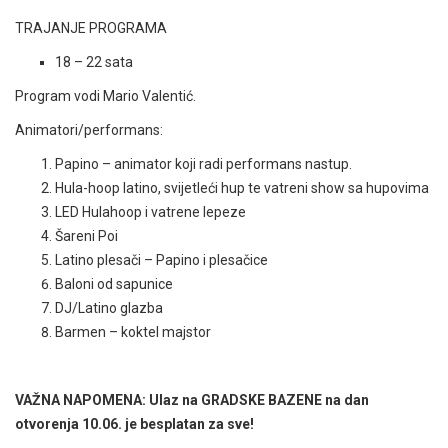
TRAJANJE PROGRAMA
18 – 22 sata
Program vodi Mario Valentić.
Animatori/performans:
Papino – animator koji radi performans nastup.
Hula-hoop latino, svijetleći hup te vatreni show sa hupovima
LED Hulahoop i vatrene lepeze
Šareni Poi
Latino plesači – Papino i plesačice
Baloni od sapunice
DJ/Latino glazba
Barmen – koktel majstor
VAŽNA NAPOMENA: Ulaz na GRADSKE BAZENE na dan
otvorenja 10.06. je besplatan za sve!