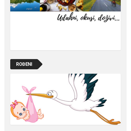
ROĐENI