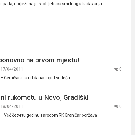
istopada, obilježena je 6. obljetnica smrtnog stradavanja
 ponovno na prvom mjestu!
17/04/2011
0
. – Cerničani su od danas opet vodeća
ini rukometu u Novoj Gradiški
18/04/2011
0
. – Već četvrtu godinu zaredom RK Graničar održava