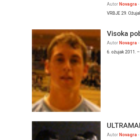
Autor
Novagra
-
VRBJE 29. Ožujak 
Visoka po
Autor
Novagra
-
6. ožujak 2011. –
ULTRAMAR
Autor
Novagra
-