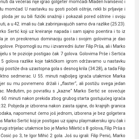
uti da večeras nije igrao golgeter momčadi Mladen Ivanišević i
du momčad. U nastavku su gosti počeli oštrije, rekli bi prljavije i
ploda jer su bili fizički snažniji i pokazali pored oštrine i svoju
uti, a u 42. imali su čak zabrinjavajućih samo dva razlike (25:23).
 Sertić koji uz kreiranje napada i sam sjajno poentira i to iz
a je on preokrenuo dominaciju gosta i svojim golovima je dao
olove. Pripomogli su mu i izvanredni šuter Filip Prša, ali i Marko
dijelu s te pozicije postigao čak 7 golova. Golovima Prše i Sertića
 5 golova razlike koje taktičkom igrom održavamo u nastavku
oji postiže dva uzastopna gola s desnog krila (34:28), a tada Filip
ktno sedmerac. U 55. minuti najboljeg igrača utakmice Marka
e jer su mu povremeno držali i „flaster“, ali postižu svega jedan
rac. Međutim, po povratku s „kazne“ Marko Sertić se osvećuje
 u 60. minuti nakon prekida zbog grubog starta gostujućeg igrača
2. Pobjeda je izborena nakon zaista sjajne, do krajnjih granica
pogodaka, napomenut ćemo još jednom, izborena je bez golgetera
s Marko Sertić koji je postigao uz sjajnu playmakersku igru čak i
i strijelac utakmice bio je Marko Miletić s 8 golova, Filip Prša s
Ćosić po 3, te Igor Mihić 2 gola. Još su igrali: Filip Penić, Marko