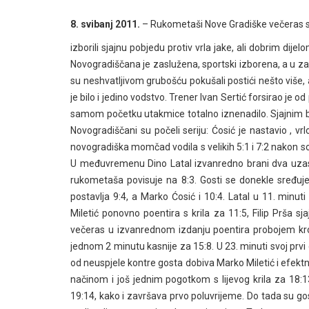
8. svibanj 2011.
– Rukometaši Nove Gradiške večeras 
izborili sjajnu pobjedu protiv vrla jake, ali dobrim di
Novogradiščana je zaslužena, sportski izborena, a u zav
su neshvatljivom grubošću pokušali postići nešto više, a
je bilo i jedino vodstvo. Trener Ivan Sertić forsirao je 
samom početku utakmice totalno iznenadilo. Sjajnim 
Novogradiščani su počeli seriju: Ćosić je nastavio , vrlo
novogradiška momčad vodila s velikih 5:1 i 7:2 nakon 
U međuvremenu Dino Latal izvanredno brani dva uzast
rukometaša povisuje na 8:3. Gosti se donekle sređuje 
postavlja 9:4, a Marko Ćosić i 10:4. Latal u 11. minuti 
Miletić ponovno poentira s krila za 11:5, Filip Prša s
večeras u izvanrednom izdanju poentira probojem kroz z
jednom 2 minutu kasnije za 15:8. U 23. minuti svoj prvi 
od neuspjele kontre gosta dobiva Marko Miletić i efektn
načinom i još jednim pogotkom s lijevog krila za 18:13,
19:14, kako i završava prvo poluvrijeme. Do tada su gost