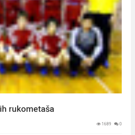
kih rukometaša
1689
0