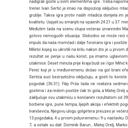
nadigrali goste u svim elementima igre. Treba napomen
trener Ivan Sertić je imao na dispoziciji isključivo mla
grublje. Takva igra protiv naših mladića donijela im je 
kvalitetu. Uspjeli su smanjiti na opasnih 24:21 u 37. min
Međutim tada na scenu stupa večeras izvanredni Marko
gotovo nemogućih situacija. Slobodno se može reći d
impuls da naša momčad i dalje forsirano igra i postiže g
Miletić kojeg su ukrotili na krilu nakon što je u prvom 
rezultat se penje u našu korist, pa imamo uglavnom
utakmice. Deset minuta prije kraja budi se i Igor Mihić k
Penić koji je u međuvremenu došao na gol brani efe
Sertića suci bezrazložno isključuju, a gosti to korist
pogodak (36:31). Filip Prša tada ne realizira sedme
gostima i za redom postiže čak tri gola, a Matej Orelj
zaključuje ovu utakmicu s končanim rezultatom od 39:3
borbene igre, pune tempa, lijepih akcija i efektnih 
Ivaniševića, Njegovu ulogu golgetera preuzeo je večera
13 pogodaka, 4 u prvom poluvremenu i 9 u nastavku. Drug
7, a ostale su dali: Dominik Barun , Matej Orelj, Marko 