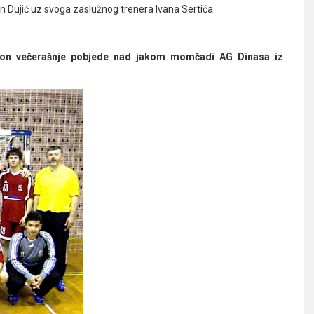
an Dujić uz svoga zaslužnog trenera Ivana Sertića.
akon večerašnje pobjede nad jakom momčadi AG Dinasa iz