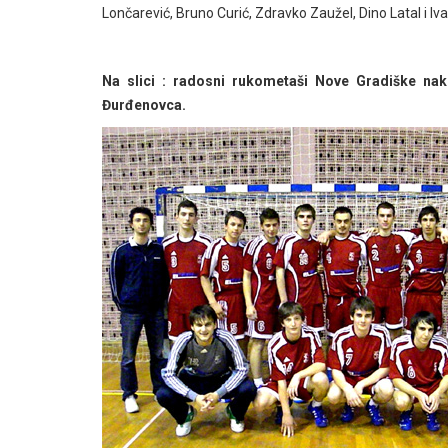
Lončarević, Bruno Curić, Zdravko Zaužel, Dino Latal i Iv
Na slici : radosni rukometaši Nove Gradiške n
Đurđenovca.