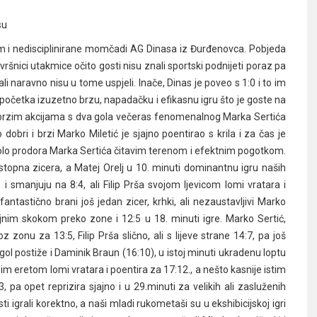
su
jelom i nedisciplinirane momčadi AG Dinasa iz Đurđenovca. Pobjeda
ršnici utakmice očito gosti nisu znali sportski podnijeti poraz pa
li naravno nisu u tome uspjeli. Inače, Dinas je poveo s 1:0 i to im
od početka izuzetno brzu, napadačku i efikasnu igru što je goste na
brzim akcijama s dva gola večeras fenomenalnog Marka Sertića
 dobri i brzi Marko Miletić je sjajno poentirao s krila i za čas je
solo prodora Marka Sertića čitavim terenom i efektnim pogotkom.
opna zicera, a Matej Orelj u 10. minuti dominantnu igru naših
i smanjuju na 8:4, ali Filip Prša svojom ljevicom lomi vratara i
fantastično brani još jedan zicer, krhki, ali nezaustavljivi Marko
jajnim skokom preko zone i 12:5 u 18. minuti igre. Marko Sertić,
onu za 13:5, Filip Prša slično, ali s lijeve strane 14:7, pa još
gol postiže i Daminik Braun (16:10), u istoj minuti ukradenu loptu
im eretom lomi vratara i poentira za 17:12., a nešto kasnije istim
 pa opet reprizira sjajno i u 29.minuti za velikih ali zasluženih
i igrali korektno, a naši mladi rukometaši su u ekshibicijskoj igri