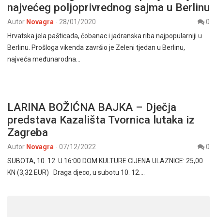
najvećeg poljoprivrednog sajma u Berlinu
Autor
Novagra
-
28/01/2020
0
Hrvatska jela pašticada, čobanac i jadranska riba najpopularniji u
Berlinu. Prošloga vikenda završio je Zeleni tjedan u Berlinu,
najveća međunarodna…
LARINA BOŽIĆNA BAJKA – Dječja
predstava Kazališta Tvornica lutaka iz
Zagreba
Autor
Novagra
-
07/12/2022
0
SUBOTA, 10. 12. U 16:00 DOM KULTURE CIJENA ULAZNICE: 25,00
KN (3,32 EUR) Draga djeco, u subotu 10. 12.…