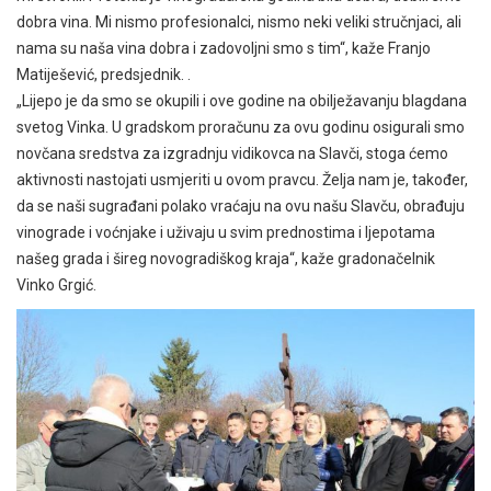
dobra vina. Mi nismo profesionalci, nismo neki veliki stručnjaci, ali
nama su naša vina dobra i zadovoljni smo s tim“, kaže Franjo
Matiješević, predsjednik. .
„Lijepo je da smo se okupili i ove godine na obilježavanju blagdana
svetog Vinka. U gradskom proračunu za ovu godinu osigurali smo
novčana sredstva za izgradnju vidikovca na Slavči, stoga ćemo
aktivnosti nastojati usmjeriti u ovom pravcu. Želja nam je, također,
da se naši sugrađani polako vraćaju na ovu našu Slavču, obrađuju
vinograde i voćnjake i uživaju u svim prednostima i ljepotama
našeg grada i šireg novogradiškog kraja“, kaže gradonačelnik
Vinko Grgić.