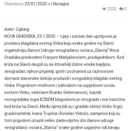
Objavljeno
23/01/2020
od
Novagra
3202
0
Autor: Cajtung
NOVA GRADIŠKA, 23.1.2020. – Lijep i sunčan dan upotpunio je
proslavu blagdana svetog Vinka koju svake godine na Slavči
organiziraju članovi Udruge vinogradara i voćara „Slavča” Nova
Gradiška predvođeni Franjom Matijaševićem, predsjednikom. Kod
križa na Slavči okupili su se štovatelji dobre vinske kapljice,
vinogradari, njihovi prijatelji, gosti i poznanicii uz raznovrsne
domaće slavonske delicije proslavili i ovogodišnji blagdan svetog
Vinka. Prigodnom molitvom i zahvalom na uspješnom urodu
svetom Vinku, velečasni Branko Gelemanović, župnik
novogradiške župe BZBDM blagoslovio je vinograde i sve nazočne
kod križa na Slavči. Među njima bili su i gradski čelnici Vinko Grgić,
gradonačelnik, Ivana Trupina i Borislav Vidošić, zamjenici koji su
tom prigodom izrazili veliko zadovoljstvo što članovi udruge
vinogradara i voćara „Slavča“ svake godine uspješno održavaju