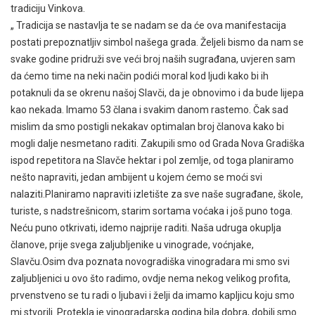
tradiciju Vinkova.
„ Tradicija se nastavlja te se nadam se da će ova manifestacija
postati prepoznatljiv simbol našega grada. Željeli bismo da nam se
svake godine pridruži sve veći broj naših sugrađana, uvjeren sam
da ćemo time na neki način podići moral kod ljudi kako bi ih
potaknuli da se okrenu našoj Slavči, da je obnovimo i da bude lijepa
kao nekada. Imamo 53 člana i svakim danom rastemo. Čak sad
mislim da smo postigli nekakav optimalan broj članova kako bi
mogli dalje nesmetano raditi. Zakupili smo od Grada Nova Gradiška
ispod repetitora na Slavče hektar i pol zemlje, od toga planiramo
nešto napraviti, jedan ambijent u kojem ćemo se moći svi
nalaziti.Planiramo napraviti izletište za sve naše sugrađane, škole,
turiste, s nadstrešnicom, starim sortama voćaka i još puno toga.
Neću puno otkrivati, idemo najprije raditi. Naša udruga okuplja
članove, prije svega zaljubljenike u vinograde, voćnjake,
Slavču.Osim dva poznata novogradiška vinogradara mi smo svi
zaljubljenici u ovo što radimo, ovdje nema nekog velikog profita,
prvenstveno se tu radi o ljubavi i želji da imamo kapljicu koju smo
mi stvorili. Protekla je vinogradarska godina bila dobra, dobili smo