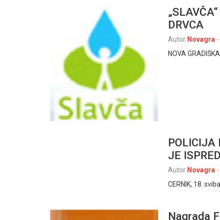
„SLAVČA“
DRVCA
Autor
Novagra
-
NOVA GRADIŠKA –
POLICIJA
JE ISPRE
Autor
Novagra
-
CERNIK, 18. svib
Nagrada F