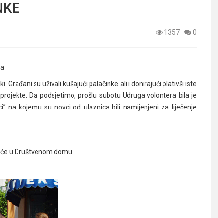
NKE
1357
0
la
 Građani su uživali kušajući palačinke ali i donirajući plativši iste
 projekte. Da podsjetimo, prošlu subotu Udruga volontera bila je
 na kojemu su novci od ulaznica bili namijenjeni za liječenje
jeće u Društvenom domu.