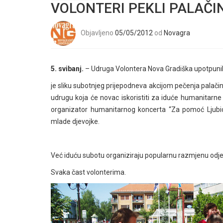
VOLONTERI PEKLI PALAČI
Objavljeno
05/05/2012
od
Novagra
5. svibanj.
– Udruga Volontera Nova Gradiška upotpuni
je sliku subotnjeg prijepodneva akcijom pečenja palačinki.
udrugu koja će novac iskoristiti za iduće humanitarne
organizator humanitarnog koncerta “Za pomoć Ljubici”
mlade djevojke.
Već iduću subotu organiziraju popularnu razmjenu od
Svaka čast volonterima.