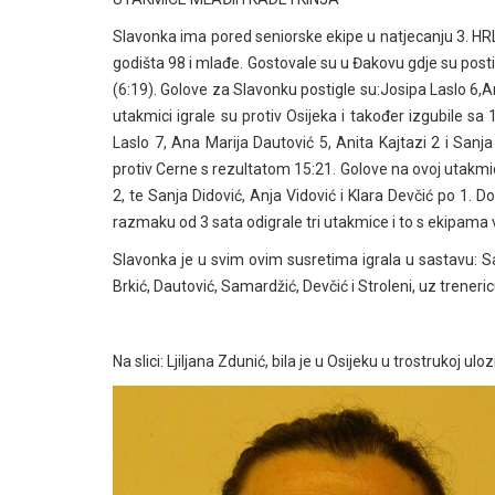
Slavonka ima pored seniorske ekipe u natjecanju 3. HRL,
godišta 98 i mlađe. Gostovale su u Đakovu gdje su posti
(6:19). Golove za Slavonku postigle su:Josipa Laslo 6,An
utakmici igrale su protiv Osijeka i također izgubile sa
Laslo 7, Ana Marija Dautović 5, Anita Kajtazi 2 i Sanja
protiv Cerne s rezultatom 15:21. Golove na ovoj utakmici
2, te Sanja Didović, Anja Vidović i Klara Devčić po 1. D
razmaku od 3 sata odigrale tri utakmice i to s ekipama 
Slavonka je u svim ovim susretima igrala u sastavu: Sanj
Brkić, Dautović, Samardžić, Devčić i Stroleni, uz treneri
Na slici: Ljiljana Zdunić, bila je u Osijeku u trostrukoj ulo