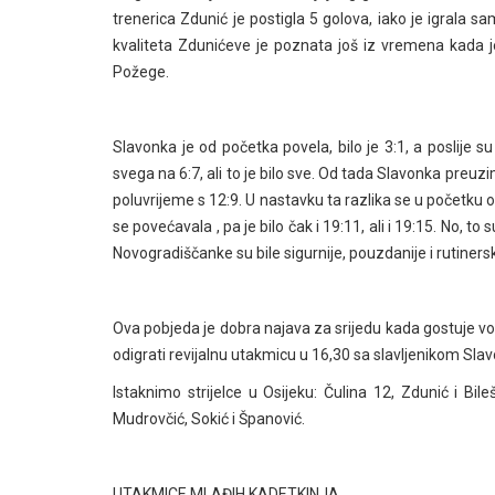
trenerica Zdunić je postigla 5 golova, iako je igrala 
kvaliteta Zdunićeve je poznata još iz vremena kada je
Požege.
Slavonka je od početka povela, bilo je 3:1, a poslije su
svega na 6:7, ali to je bilo sve. Od tada Slavonka preuzi
poluvrijeme s 12:9. U nastavku ta razlika se u početku 
se povećavala , pa je bilo čak i 19:11, ali i 19:15. No, to
Novogradiščanke su bile sigurnije, pouzdanije i rutiners
Ova pobjeda je dobra najava za srijedu kada gostuje vo
odigrati revijalnu utakmicu u 16,30 sa slavljenikom Sl
Istaknimo strijelce u Osijeku: Čulina 12, Zdunić i Bile
Mudrovčić, Sokić i Španović.
UTAKMICE MLAĐIH KADETKINJA