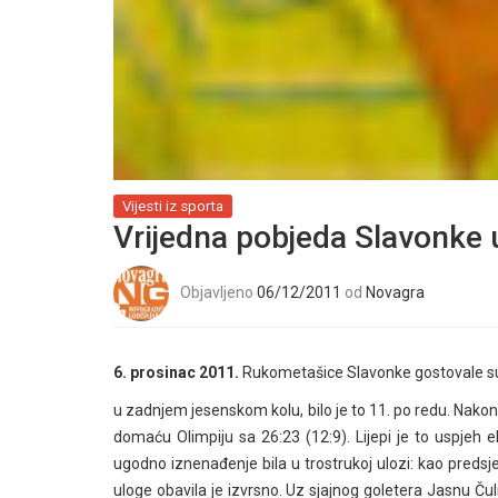
Vijesti iz sporta
Vrijedna pobjeda Slavonke 
Objavljeno
06/12/2011
od
Novagra
6. prosinac 2011.
Rukometašice Slavonke gostovale su
u zadnjem jesenskom kolu, bilo je to 11. po redu. Nakon 
domaću Olimpiju sa 26:23 (12:9). Lijepi je to uspjeh e
ugodno iznenađenje bila u trostrukoj ulozi: kao predsjedn
uloge obavila je izvrsno. Uz sjajnog goletera Jasnu Čul