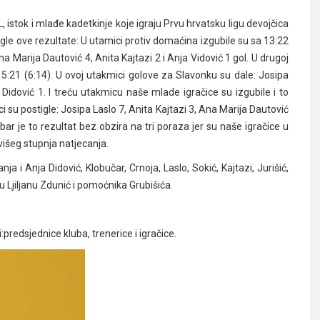
 istok i mlađe kadetkinje koje igraju Prvu hrvatsku ligu devojčica
gle ove rezultate: U utamici protiv domaćina izgubile su sa 13:22
a Marija Dautović 4, Anita Kajtazi 2 i Anja Vidović 1 gol. U drugoj
 15:21 (6:14). U ovoj utakmici golove za Slavonku su dale: Josipa
 Didović 1. I treću utakmicu naše mlade igračice su izgubile i to
 su postigle: Josipa Laslo 7, Anita Kajtazi 3, Ana Marija Dautović
obar je to rezultat bez obzira na tri poraza jer su naše igračice u
višeg stupnja natjecanja.
a i Anja Didović, Klobučar, Crnoja, Laslo, Sokić, Kajtazi, Jurišić,
cu Ljiljanu Zdunić i pomoćnika Grubišića.
zi:predsjednice kluba, trenerice i igračice.