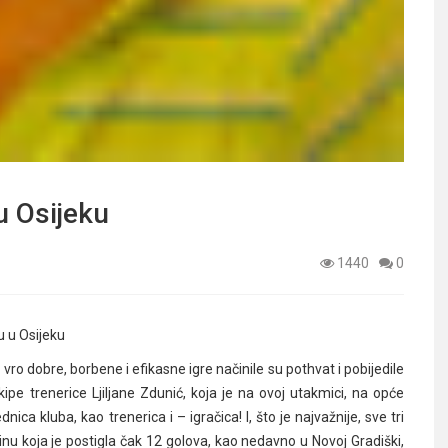
u Osijeku
1440
0
 u Osijeku
vro dobre, borbene i efikasne igre načinile su pothvat i pobijedile
kipe trenerice Ljiljane Zdunić, koja je na ovoj utakmici, na opće
ica kluba, kao trenerica i – igračica! I, što je najvažnije, sve tri
inu koja je postigla čak 12 golova, kao nedavno u Novoj Gradiški,