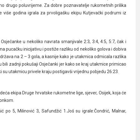
samo drugo poluvrijeme. Za dobre poznavatelje rukometnih prilika
 više godina igrala za prvoligašku ekipu Kutjevački podrumi iz
 Osječanke u nekoliko navrata smanjivale 2:3, 3:4, 4:5, 5:7, čak i
ma pucačku inicijativu i postiže razliku od nekoliko golova i dobiva
održava na 2 – 3 gola, a kasnije kako je utakmica odmicala razlika
 su bili zadnji pokušaji Osječanki jer kako se kraj utakmice primicao
ki su utakmicu privele kraju postigavši vrijednu pobjedu 26:23.
deća ekipa Druge hrvatske rukometne lige, sjever, Osijek, koja će
avonkom.
šić po 5, Milinović 3, Safundžić 1.Još su igrale:Čondrić, Malnar,