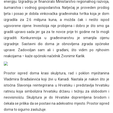
energiju. Izgradnju je financiralo Ministarstvo regionalnog razvoja,
šumarstva i vodnog gospodarstva. Natječaj je proveden prošlog
ljeta i posao je dobila vinkovačka građevinska tvrtka koja je dom
izgradila za 2.6 milijuna kuna, a možda čak i nešto ispod
ugovorene cijene. Investicija nije probijena i dobro je što smo ga
gradili upravo sada jer ga za te novce prije tri godine ne bi mogli
izgraditi. Konkurencija u građevinarstvu je smanjila cijenu
izgradnje. Sastavni dio doma je obnovljena zgrada općinske
uprave. Zadovoljan sam ali i građani, što vidim po njihovim
reakcijama – kaže općinski načelnik Zvonimir Karlik.
Prostor ispred doma krasi skulptura, rad i poklon mještanina
Vladimira Brađaševića koji živi u Kanadi. Nastala je nakon što je
istočna Slavonija reintegrirana u Hrvatsku i predstavlja hrvatsku
ratnicu koja simbolizira hrvatsku državu i težnju za slobodom i
neovisnošću. Skulptura je do Hrvatske dopremljena brodom i
čekala se prilika da se postavi na adekvatno mjesto. Prostor ispred
doma to sigurno zaslužuje.