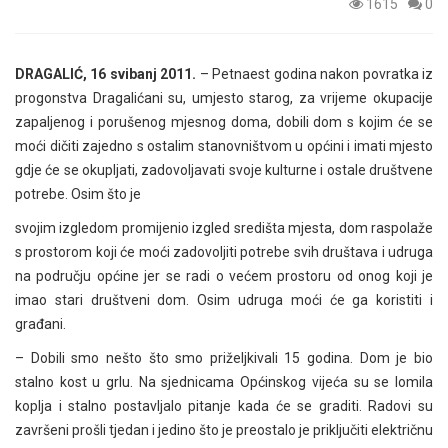
1615
0
DRAGALIĆ, 16 svibanj 2011.
– Petnaest godina nakon povratka iz
progonstva Dragalićani su, umjesto starog, za vrijeme okupacije
zapaljenog i porušenog mjesnog doma, dobili dom s kojim će se
moći dičiti zajedno s ostalim stanovništvom u općini i imati mjesto
gdje će se okupljati, zadovoljavati svoje kulturne i ostale društvene
potrebe. Osim što je
svojim izgledom promijenio izgled središta mjesta, dom raspolaže
s prostorom koji će moći zadovoljiti potrebe svih društava i udruga
na području općine jer se radi o većem prostoru od onog koji je
imao stari društveni dom. Osim udruga moći će ga koristiti i
građani.
– Dobili smo nešto što smo priželjkivali 15 godina. Dom je bio
stalno kost u grlu. Na sjednicama Općinskog vijeća su se lomila
koplja i stalno postavljalo pitanje kada će se graditi. Radovi su
završeni prošli tjedan i jedino što je preostalo je priključiti električnu