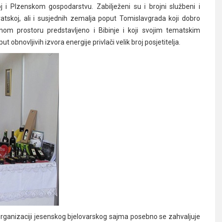
j i Plzenskom gospodarstvu. Zabilježeni su i brojni službeni i
atskoj, ali i susjednih zemalja poput Tomislavgrada koji dobro
om prostoru predstavljeno i Bibinje i koji svojim tematskim
 obnovljivih izvora energije privlači velik broj posjetitelja.
 i organizaciji jesenskog bjelovarskog sajma posebno se zahvaljuje