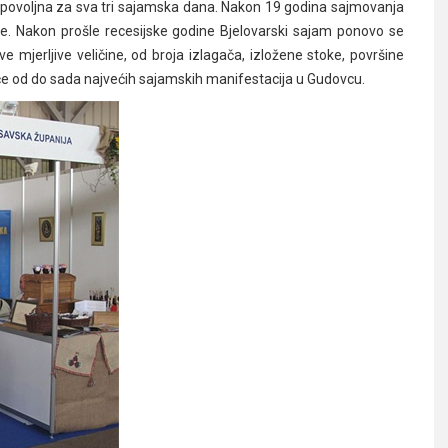
la povoljna za sva tri sajamska dana. Nakon 19 godina sajmovanja
še. Nakon prošle recesijske godine Bjelovarski sajam ponovo se
e mjerljive veličine, od broja izlagača, izložene stoke, površine
veće od do sada najvećih sajamskih manifestacija u Gudovcu.