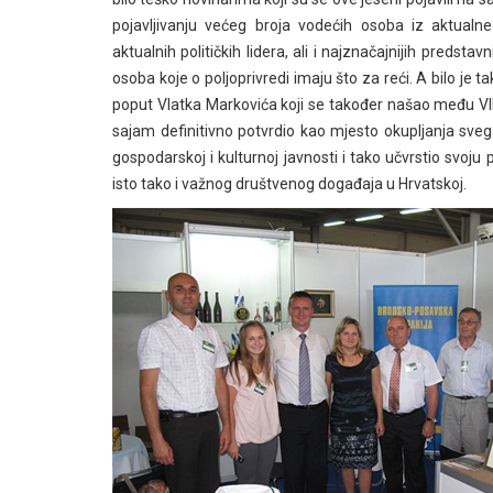
pojavljivanju većeg broja vodećih osoba iz aktualne 
aktualnih političkih lidera, ali i najznačajnijih predstav
osoba koje o poljoprivredi imaju što za reći. A bilo j
poput Vlatka Markovića koji se također našao među VI
sajam definitivno potvrdio kao mjesto okupljanja svega š
gospodarskoj i kulturnoj javnosti i tako učvrstio svoju 
isto tako i važnog društvenog događaja u Hrvatskoj.