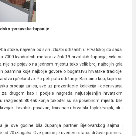
odsko-posavske županije
ožba stoke, najveća od svih izložbi održanih u Hrvatskoj do sada.
 na 7000 kvadratnih metara iz čak 19 hrvatskih županija, više od
 nije se pojavio na jednom mjestu tako velik broj najboljih grla
ih pasmina koje najbolje govore o bogatstvu hrvatske tradicije.
arstvo i pčelarstvo. Po peti puta održan je Bambino kup, kojim se
ska prodaja junica, sve uz prezentacije kolekcija i ocjenjivanje
an za drugom kao i podjele nagreda najuspješnijih hrvatskim
 su razgledati 80-tak konja također su na posebnom mjestu bile
njak, hrvatski posavac, lipicanac i hrvatski toplokrvnjak, ali i
a je ove godine bila županija partner Bjelovarskog sajma i
 od 20 izlagača. Ove godine je uveden i status države partnera