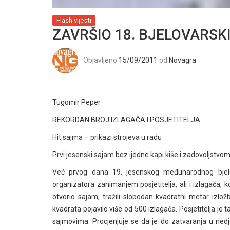
Flash vijesti
ZAVRŠIO 18. BJELOVARS
Objavljeno
15/09/2011
od
Novagra
Tugomir Peper
REKORDAN BROJ IZLAGAČA I POSJETITELJA
Hit sajma – prikazi strojeva u radu
Prvi jesenski sajam bez ijedne kapi kiše i zadovoljstvom
Već prvog dana 19. jesenskog međunarodnog bjel
organizatora zanimanjem posjetitelja, ali i izlagača, k
otvorio sajam, tražili slobodan kvadratni metar iz
kvadrata pojavilo više od 500 izlagača. Posjetitelja je t
sajmovima. Procjenjuje se da je do zatvaranja u nedjelj