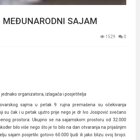
KI MEĐUNARODNI SAJAM
1529
0
 jednako organizatora, izlagača i posjetitelja
ovarskog sajma u petak 9. rujna premašena su očekivanja
oji su čak i u petak ujutro prije nego je dr Ivo Josipović svečano
ložbenog prostora. Ukupno se na sajamskom prostoru od 32.000
akođer bilo više nego što je to bilo na dan otvaranja na prijašnjim
u sajam posjetilo gotovo 60.000 ljudi ili jako blizu ovoj brojci.