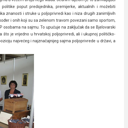
politike poput predsjednika, premijerke, aktualnih i možebiti
nika znanosti i struke u poljoprivredi kao i niza drugih zanimljivih
e također i onih koji su sa zelenom travom povezani samo sportom,
P osobama na sajmu. To upućuje na zaključak da se Bjelovarski
to je vrijedno u hrvatskoj poljoprivredi, ali i ukupnoj političko-
poziciju najvećeg i najznačajnijeg sajma poljoprivrede u državi, a