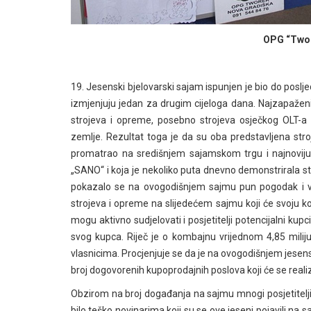
OPG “Twor
19. Jesenski bjelovarski sajam ispunjen je bio do poslj
izmjenjuju jedan za drugim cijeloga dana. Najzapaženi
strojeva i opreme, posebno strojeva osječkog OLT-a k
zemlje. Rezultat toga je da su oba predstavljena stro
promatrao na središnjem sajamskom trgu i najnoviju 
„SANO“ i koja je nekoliko puta dnevno demonstrirala s
pokazalo se na ovogodišnjem sajmu pun pogodak i viš
strojeva i opreme na slijedećem sajmu koji će svoju k
mogu aktivno sudjelovati i posjetitelji potencijalni kupc
svog kupca. Riječ je o kombajnu vrijednom 4,85 milij
vlasnicima. Procjenjuje se da je na ovogodišnjem jese
broj dogovorenih kupoprodajnih poslova koji će se realiz
Obzirom na broj događanja na sajmu mnogi posjetitelji n
bilo teško novinarima koji su se ove jeseni pojavili na