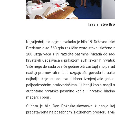
Izaslanstvo Br
Najvrijedniji dio sajma svakako je bila 19. Državna izl
Predstavilo se 563 grla različite vrste stoke izložene
200 uzgajivača s 39 različite pasmine. Nikada do sada
hrvatskih uzgajivača s prikazom svih izvornih hrvatsk
Više nego do sada ove će godine biti zastupljeno perad
nastoji promovirati mlade uzgajivače goveda te aukcij
najboljih koje su se sva tridana izmjenjivale jed
poljoprivrednim proizvođačima. Ljubitelji konja mogli
autohtone hrvatske pasmine konja – hrvatski hladnokrv
magarci i poniji.
Subota je bila Dan Požeško-slavonske županije koj
predstavljena na posebnom izložbenom prostoru s više