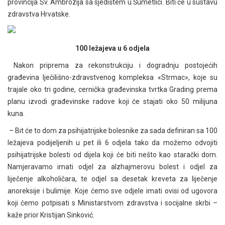
provincija Sv. Ambrozija sa sjedištem u Šumetlici. Biti će u sustavu
zdravstva Hrvatske.
100 ležajeva u 6 odjela
Nakon priprema za rekonstrukciju i dogradnju postojećih
građevina lječilišno-zdravstvenog kompleksa «Strmac», koje su
trajale oko tri godine, cernička građevinska tvrtka Grading prema
planu izvodi građevinske radove koji će stajati oko 50 milijuna
kuna.
– Bit će to dom za psihijatrijske bolesnike za sada definiran sa 100
ležajeva podijeljenih u pet ili 6 odjela tako da možemo odvojiti
psihijatrijske bolesti od dijela koji će biti nešto kao starački dom.
Namjeravamo imati odjel za alzhajmerovu bolest i odjel za
liječenje alkoholičara, te odjel sa desetak kreveta za liječenje
anoreksije i bulimije. Koje ćemo sve odjele imati ovisi od ugovora
koji ćemo potpisati s Ministarstvom zdravstva i socijalne skrbi –
kaže prior Kristijan Sinković.