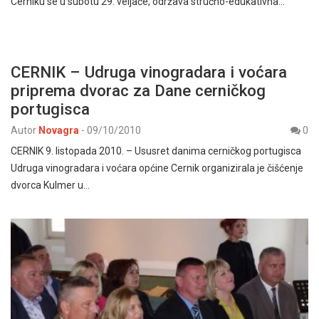
Cerniku se u subotu 29. veljače, održava stručno-edukativna…
CERNIK – Udruga vinogradara i voćara
priprema dvorac za Dane cerničkog
portugisca
Autor
Novagra
-
09/10/2010
0
CERNIK 9. listopada 2010. – Ususret danima cerničkog portugisca
Udruga vinogradara i voćara općine Cernik organizirala je čišćenje
dvorca Kulmer u…