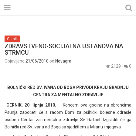
Cernik
ZDRAVSTVENO-SOCIJALNA USTANOVA NA
STRMCU
Objavljeno
21/06/2010
od
Novagra
2129
0
BOLNIČKI RED SV. IVANA OD BOGA PRIVODI KRAJU GRADNJU
CENTRA ZA MENTALNO ZDRAVLJE
CERNIK, 20. lipnja 2010.
– Koncem ove godine na obroncima
Psunja započeti će s radom Dom za psihički bolesne odrasle
osobe i Centar za mentalno zdravlje Sv. Rafael. Izgraditi će ga
Bolnički red Sv. Ivana od Boga sa sjedištem u Milanu i njegova