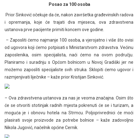
Posao za 100 osoba
Prior Sinković očekuje da će, nakon završetka građevinskih radova
i opremanja, koje će trajati dva mjeseca, ova zdravstvena
ustanova prve pacijente primiti koncem ove godine.
– Zaposliti ćemo najmanje 100 osoba, a vjerojatno i više što ovisi
od ugovora koji ćemo potpisati s Ministarstvom zdravstva. Većinu
zaposlenika, osim specijalista, naći ćemo na ovom području.
Planiramo i suradnju s Općom bolnicom u Novoj Gradiški jer ne
možemo zaposliti specijaliste svih struka. Sklopiti ćemo ugovor i
razmjenjivati liječnike – kaže prior Kristijan Sinković.
– Ova zdravstvena ustanova za nas je veoma značajna. Osim što
će se otvoriti stotinjak radnih mjesta pokrenuti će se i turizam, a
moguća je i obnovu hotela na Strmcu. Poljoprivrednici će moći
plasirati svoje proizvode za potrebe bolnice – kaže zadovoljno
Nikola Jugović, načelnik općine Cernik.