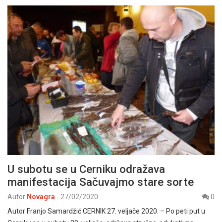
U subotu se u Cerniku odražava
manifestacija Sačuvajmo stare sorte
Autor
Novagra
-
27/02/2020
0
Autor Franjo Samardžić CERNIK 27. veljače 2020. – Po peti put u