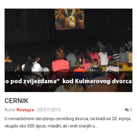
CERNIK
Autor
Novagra
-
23/07/2013
0
U romantičnom okruženju cerničkog dvorca, na livadi se 20. srpnja
okupilo oko 500 djece, mladih, ali i onih starijih u…