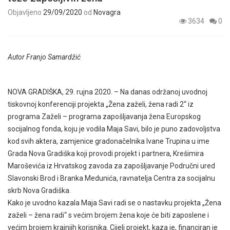
Objavljeno
29/09/2020
od
Novagra
3634
0
Autor Franjo Samardžić
NOVA GRADIŠKA, 29. rujna 2020. – Na danas održanoj uvodnoj
tiskovnoj konferenciji projekta „Žena zaželi, žena radi 2“ iz
programa Zaželi – programa zapošljavanja žena Europskog
socijalnog fonda, koju je vodila Maja Savi, bilo je puno zadovoljstva
kod svih aktera, zamjenice gradonačelnika Ivane Trupina u ime
Grada Nova Gradiška koji provodi projekt i partnera, Krešimira
Maroševića iz Hrvatskog zavoda za zapošljavanje Područni ured
Slavonski Brod i Branka Medunića, ravnatelja Centra za socijalnu
skrb Nova Gradiška.
Kako je uvodno kazala Maja Savi radi se o nastavku projekta „Žena
zaželi – žena radi“ s većim brojem žena koje će biti zaposlene i
većim brojem krajnjih korisnika. Cijeli projekt, kaza je, financiran je