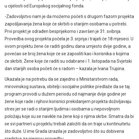
u cijelosti od Europskog socijalnog fonda.
-Zadovoljstvo nam je da možemo početi s drugom fazom projekta
zapošljavanja žena koje će skrbiti o starijim osobama u potrebi.
Prvi projekt je odrađen besprijekorno i završen je 31. svibnja.
Provedba ovog projekta počela je 3. srpnja i trajati će 18 mjeseci. U
ovom projektu žene će raditi godinu dana umjesto dvije godine, a
povećao se broj žena koje će se zaposliti kao i korisnika o kojima
će skrbiti. Žene koje će raditi su odabrane i 1. listopada na Svjetski
dan starijih osoba početi će s radom – kazala je Ivana Trupina.
Ukazala je na potrebu da se zajedno s Ministarstvom rada,
mirovinskog sustava, obitelji i socijalne politike predlaže da se taj
program provodi u dužem periodu od najmanje dvije godine jer
žene koje rade i njihovi korisnici prekidanjem projekta doživljavaju
stres jer se radi o starijim ljudima i osobama u nepovoljnom
položaju koje su se navikle na žene koji o njima skrbe. Smatra da bi
se svi partneri u projektu trebali založiti da on traje u kontinuitetu
što duže. U ime Grada izrazila je zadovoljstvo što su dobivena
sredstva za njegovu provedbu.