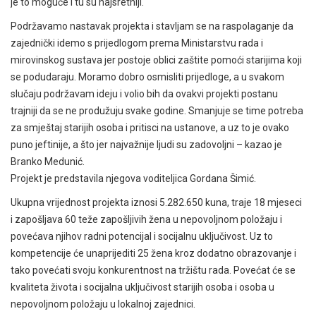
je to moguće i tu su najsretniji.
Podržavamo nastavak projekta i stavljam se na raspolaganje da
zajednički idemo s prijedlogom prema Ministarstvu rada i
mirovinskog sustava jer postoje oblici zaštite pomoći starijima koji
se podudaraju. Moramo dobro osmisliti prijedloge, a u svakom
slučaju podržavam ideju i volio bih da ovakvi projekti postanu
trajniji da se ne produžuju svake godine. Smanjuje se time potreba
za smještaj starijih osoba i pritisci na ustanove, a uz to je ovako
puno jeftinije, a što jer najvažnije ljudi su zadovoljni – kazao je
Branko Medunić.
Projekt je predstavila njegova voditeljica Gordana Šimić.
Ukupna vrijednost projekta iznosi 5.282.650 kuna, traje 18 mjeseci
i zapošljava 60 teže zapošljivih žena u nepovoljnom položaju i
povećava njihov radni potencijal i socijalnu uključivost. Uz to
kompetencije će unaprijediti 25 žena kroz dodatno obrazovanje i
tako povećati svoju konkurentnost na tržištu rada. Povećat će se
kvaliteta života i socijalna uključivost starijih osoba i osoba u
nepovoljnom položaju u lokalnoj zajednici.