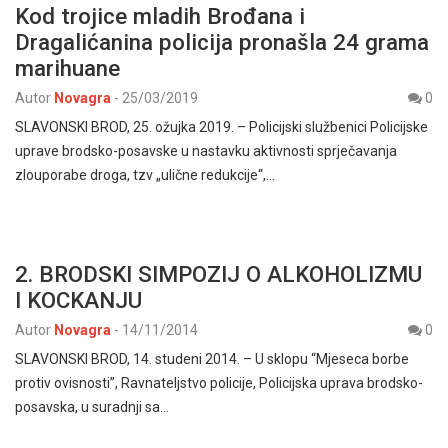
Kod trojice mladih Brođana i
Dragalićanina policija pronašla 24 grama
marihuane
Autor
Novagra
-
25/03/2019
0
SLAVONSKI BROD, 25. ožujka 2019. – Policijski službenici Policijske
uprave brodsko-posavske u nastavku aktivnosti sprječavanja
zlouporabe droga, tzv „ulične redukcije“,…
2. BRODSKI SIMPOZIJ O ALKOHOLIZMU
I KOCKANJU
Autor
Novagra
-
14/11/2014
0
SLAVONSKI BROD, 14. studeni 2014. – U sklopu “Mjeseca borbe
protiv ovisnosti”, Ravnateljstvo policije, Policijska uprava brodsko-
posavska, u suradnji sa…