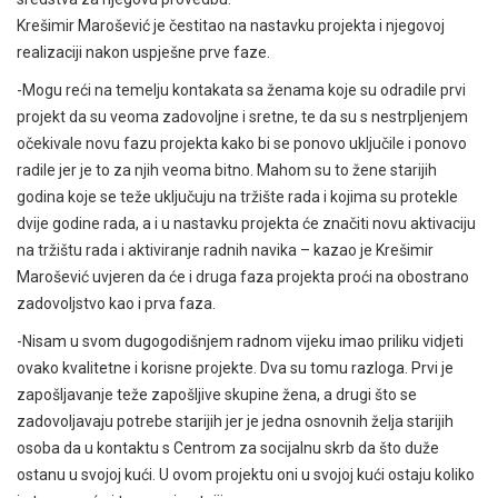
Krešimir Marošević je čestitao na nastavku projekta i njegovoj
realizaciji nakon uspješne prve faze.
-Mogu reći na temelju kontakata sa ženama koje su odradile prvi
projekt da su veoma zadovoljne i sretne, te da su s nestrpljenjem
očekivale novu fazu projekta kako bi se ponovo uključile i ponovo
radile jer je to za njih veoma bitno. Mahom su to žene starijih
godina koje se teže uključuju na tržište rada i kojima su protekle
dvije godine rada, a i u nastavku projekta će značiti novu aktivaciju
na tržištu rada i aktiviranje radnih navika – kazao je Krešimir
Marošević uvjeren da će i druga faza projekta proći na obostrano
zadovoljstvo kao i prva faza.
-Nisam u svom dugogodišnjem radnom vijeku imao priliku vidjeti
ovako kvalitetne i korisne projekte. Dva su tomu razloga. Prvi je
zapošljavanje teže zapošljive skupine žena, a drugi što se
zadovoljavaju potrebe starijih jer je jedna osnovnih želja starijih
osoba da u kontaktu s Centrom za socijalnu skrb da što duže
ostanu u svojoj kući. U ovom projektu oni u svojoj kući ostaju koliko