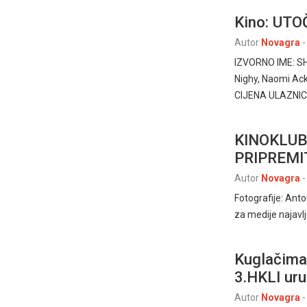
Kino: UTO
Autor
Novagra
-
IZVORNO IME: SH
Nighy, Naomi Ac
CIJENA ULAZNICE
KINOKLUB
PRIPREMI
Autor
Novagra
-
Fotografije: An
za medije najavl
Kuglačima
3.HKLI uru
Autor
Novagra
-