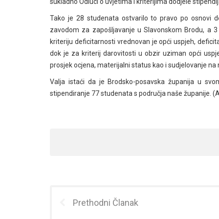
sukladno Odluci o uvjetima i kriterijima dodjele stipend
Tako je 28 studenata ostvarilo to pravo po osnovi de
zavodom za zapošljavanje u Slavonskom Brodu, a 3 st
kriteriju deficitarnosti vrednovan je opći uspjeh, defici
dok je za kriterij darovitosti u obzir uziman opći u
prosjek ocjena, materijalni status kao i sudjelovanje na
Valja istaći da je Brodsko-posavska županija u sv
stipendiranje 77 studenata s područja naše županije. (
Prethodni Članak