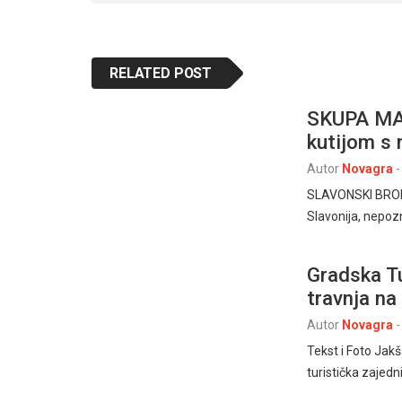
RELATED POST
SKUPA MAS
kutijom s
Autor
Novagra
-
SLAVONSKI BROD –
Slavonija, nepo
Gradska Tu
travnja n
Autor
Novagra
-
Tekst i Foto Ja
turistička zajed