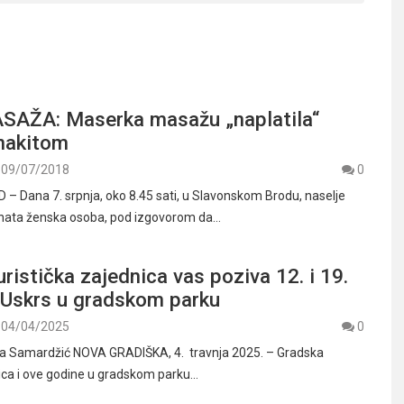
AŽA: Maserka masažu „naplatila“
 nakitom
09/07/2018
0
 Dana 7. srpnja, oko 8.45 sati, u Slavonskom Brodu, naselje
znata ženska osoba, pod izgovorom da…
ristička zajednica vas poziva 12. i 19.
a Uskrs u gradskom parku
04/04/2025
0
kša Samardžić NOVA GRADIŠKA, 4. travnja 2025. – Gradska
nica i ove godine u gradskom parku…