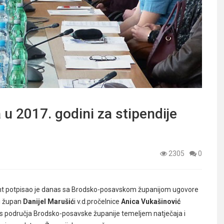
u 2017. godini za stipendije
2305
0
dent potpisao je danas sa Brodsko-posavskom županijom ugovore
li župan
Danijel Marušić
i v.d.pročelnice
Anica Vukašinović
ti s područja Brodsko-posavske županije temeljem natječaja i