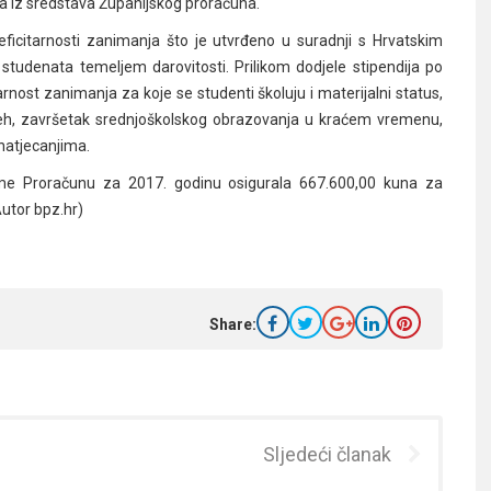
ija iz sredstava Županijskog proračuna.
ficitarnosti zanimanja što je utvrđeno u suradnji s Hrvatskim
udenata temeljem darovitosti. Prilikom dodjele stipendija po
tarnost zanimanja za koje se studenti školuju i materijalni status,
spjeh, završetak srednjoškolskog obrazovanja u kraćem vremenu,
 natjecanjima.
ome Proračunu za 2017. godinu osigurala 667.600,00 kuna za
Autor bpz.hr)
Share:
Sljedeći članak