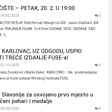
ČIŠTE – PETAK, 20. 2. U 19:00
18/02/2026
0
ELTER REŽIJA: Rick Roman Waugh ULOGE: Jason Statham, Bill
kie TRAJANJE FILMA: 1h 47min GODINA: 2026. DRŽAVA: SAD
: 5,…
 KARLOVAC, UZ ODGODU, USPIO
TI TREĆE IZDANJE FUSE-a!
01/10/2020
0
tonela Zvonković i Marko Kekić KARLOVAC – Na predstavljanju
jeno je treće izdanje filmskog festivala FUSE…
 Slavonije za osvojeno prvo mjesto u
čeni pehari i medalje
26/03/2025
0