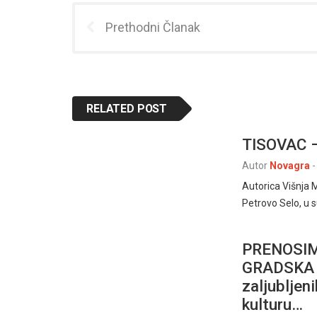
Prethodni Članak
RELATED POST
TISOVAC –
Autor
Novagra
-
Autorica Višnja M
Petrovo Selo, u s
PRENOSIM
GRADSKA K
zaljubljen
kulturu…