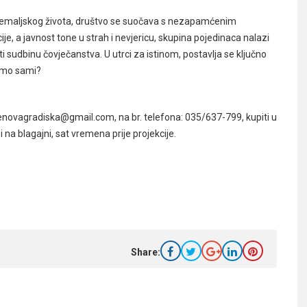
nzemaljskog života, društvo se suočava s nezapamćenim
e, a javnost tone u strah i nevjericu, skupina pojedinaca nalazi
i sudbinu čovječanstva. U utrci za istinom, postavlja se ključno
nismo sami?
novagradiska@gmail.com, na br. telefona: 035/637-799, kupiti u
na blagajni, sat vremena prije projekcije.
Share: