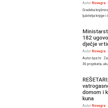
Autor
Novagra
-
Gradska knjižnica
ljubitelja knjige
Ministarst
182 ugovor
dječje vrti
Autor
Novagra
-
Autor bpz.hr Za
36 projekata, uku
REŠETARI: 
vatrogasn
domom i ku
kuna
Autor
Novagra
-