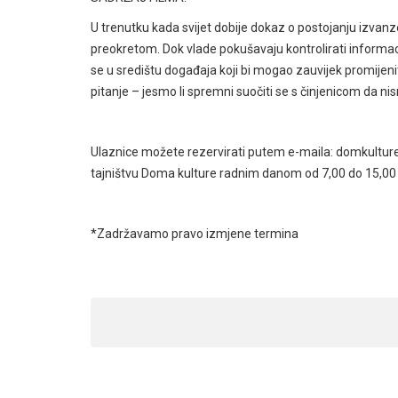
U trenutku kada svijet dobije dokaz o postojanju izva
preokretom. Dok vlade pokušavaju kontrolirati informacij
se u središtu događaja koji bi mogao zauvijek promijenit
pitanje – jesmo li spremni suočiti se s činjenicom da 
Ulaznice možete rezervirati putem e-maila: domkulture
tajništvu Doma kulture radnim danom od 7,00 do 15,00 i 
*Zadržavamo pravo izmjene termina