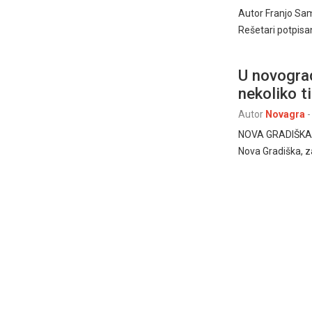
Autor Franjo Sam
Rešetari potpis
U novograd
nekoliko t
Autor
Novagra
-
NOVA GRADIŠKA, 29
Nova Gradiška, z