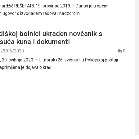
ardžić REŠETARI, 19. prosinac 2019. – Danas je u općini
an ugovor s izvođačem radova i nadzorom…
iškoj bolnici ukraden novčanik s
isuća kuna i dokumenti
29/05/2020
0
. svibnja 2020. – U utorak (26. svibnja), u Policijskoj postaji
aprimljena je dojava o krađi…