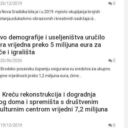
26/12/2019
0
 Nova Gradiška bila je i u 2019. mjesto okupljanja brojnih
 i čitanja,edukativno-obrazovnih i kreativnih sadržaja iz…
vo demografije i useljeništva uručilo
a vrijedna preko 5 milijuna eura za
će i igrališta
25/06/2026
0
 Brodsko-posavsku županiju osigurana su sredstva za ukupno
pne vrijednosti preko 1,2 milijuna eura, čime…
Kreću rekonstrukcija i dogradnja
og doma i spremišta s društvenim
lturnim centrom vrijedni 7,2 milijuna
19/12/2019
0