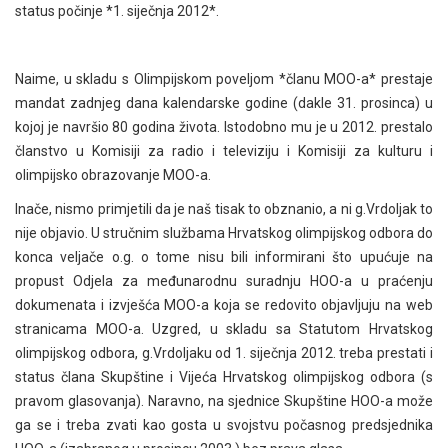
status počinje *1. siječnja 2012*.
Naime, u skladu s Olimpijskom poveljom *članu MOO-a* prestaje
mandat zadnjeg dana kalendarske godine (dakle 31. prosinca) u
kojoj je navršio 80 godina života. Istodobno mu je u 2012. prestalo
članstvo u Komisiji za radio i televiziju i Komisiji za kulturu i
olimpijsko obrazovanje MOO-a.
Inače, nismo primjetili da je naš tisak to obznanio, a ni g.Vrdoljak to
nije objavio. U stručnim službama Hrvatskog olimpijskog odbora do
konca veljače o.g. o tome nisu bili informirani što upućuje na
propust Odjela za međunarodnu suradnju HOO-a u praćenju
dokumenata i izvješća MOO-a koja se redovito objavljuju na web
stranicama MOO-a. Uzgred, u skladu sa Statutom Hrvatskog
olimpijskog odbora, g.Vrdoljaku od 1. siječnja 2012. treba prestati i
status člana Skupštine i Vijeća Hrvatskog olimpijskog odbora (s
pravom glasovanja). Naravno, na sjednice Skupštine HOO-a može
ga se i treba zvati kao gosta u svojstvu počasnog predsjednika