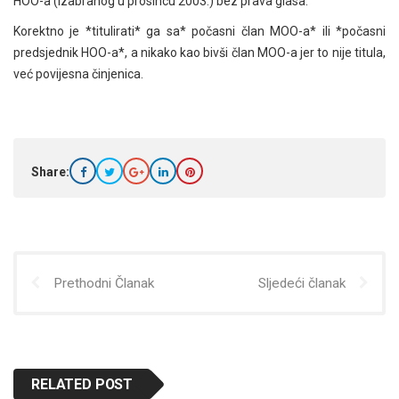
HOO-a (izabranog u prosincu 2003.) bez prava glasa.
Korektno je *titulirati* ga sa* počasni član MOO-a* ili *počasni
predsjednik HOO-a*, a nikako kao bivši član MOO-a jer to nije titula,
već povijesna činjenica.
Share:
Prethodni Članak
Sljedeći članak
RELATED POST