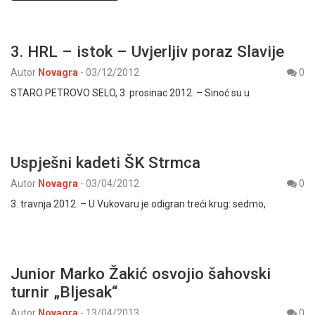
3. HRL – istok – Uvjerljiv poraz Slavije
Autor
Novagra
-
03/12/2012
0
STARO PETROVO SELO, 3. prosinac 2012. – Sinoć su u
Uspješni kadeti ŠK Strmca
Autor
Novagra
-
03/04/2012
0
3. travnja 2012. – U Vukovaru je odigran treći krug: sedmo,
Junior Marko Žakić osvojio šahovski
turnir „Bljesak“
Autor
Novagra
-
13/04/2013
0