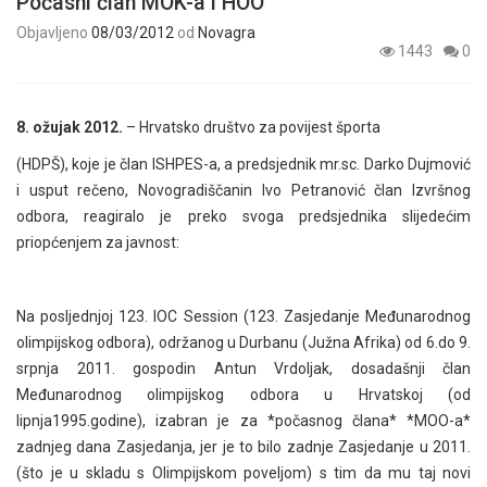
Počasni član MOK-a i HOO
Objavljeno
08/03/2012
od
Novagra
1443
0
8. ožujak 2012.
– Hrvatsko društvo za povijest športa
(HDPŠ), koje je član ISHPES-a, a predsjednik mr.sc. Darko Dujmović
i usput rečeno, Novogradiščanin Ivo Petranović član Izvršnog
odbora, reagiralo je preko svoga predsjednika slijedećim
priopćenjem za javnost:
Na posljednjoj 123. IOC Session (123. Zasjedanje Međunarodnog
olimpijskog odbora), održanog u Durbanu (Južna Afrika) od 6.do 9.
srpnja 2011. gospodin Antun Vrdoljak, dosadašnji član
Međunarodnog olimpijskog odbora u Hrvatskoj (od
lipnja1995.godine), izabran je za *počasnog člana* *MOO-a*
zadnjeg dana Zasjedanja, jer je to bilo zadnje Zasjedanje u 2011.
(što je u skladu s Olimpijskom poveljom) s tim da mu taj novi