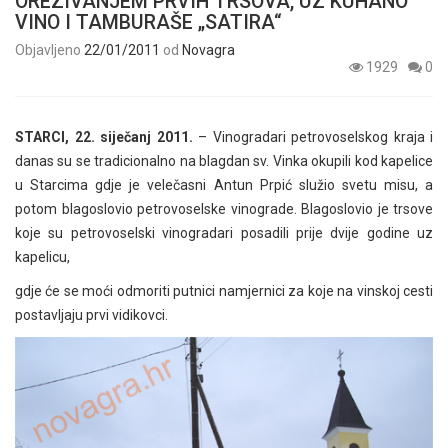
OREZIVANJEM PRVIH TRSOVA, UZ KUHANO
VINO I TAMBURAŠE „SATIRA“
Objavljeno
22/01/2011
od
Novagra
1929
0
STARCI, 22. siječanj 2011.
– Vinogradari petrovoselskog kraja i
danas su se tradicionalno na blagdan sv. Vinka okupili kod kapelice
u Starcima gdje je velečasni Antun Prpić služio svetu misu, a
potom blagoslovio petrovoselske vinograde. Blagoslovio je trsove
koje su petrovoselski vinogradari posadili prije dvije godine uz
kapelicu,
gdje će se moći odmoriti putnici namjernici za koje na vinskoj cesti
postavljaju prvi vidikovci.