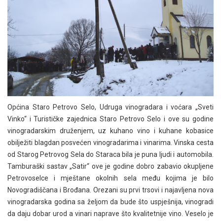
Općina Staro Petrovo Selo, Udruga vinogradara i voćara „Sveti
Vinko“ i Turističke zajednica Staro Petrovo Selo i ove su godine
vinogradarskim druženjem, uz kuhano vino i kuhane kobasice
obilježiti blagdan posvećen vinogradarima i vinarima. Vinska cesta
od Starog Petrovog Sela do Staraca bila je puna ljudi i automobila.
Tamburaški sastav „Satir“ ove je godine dobro zabavio okupljene
Petrovoselce i mještane okolnih sela među kojima je bilo
Novogradiščana i Brođana. Orezani su prvi trsovi i najavljena nova
vinogradarska godina sa željom da bude što uspješnija, vinogradi
da daju dobar urod a vinari naprave što kvalitetnije vino. Veselo je