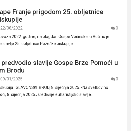
ape Franje prigodom 25. obljetnice
iskupije
22/08/2022
0
olovoza 2022. godine, na blagdan Gospe Voćinske, u Voćinu je
 slavlje 25. obljetnice Požeške biskupije.…
o predvodio slavlje Gospe Brze Pomoći u
om Brodu
09/01/2025
0
skupija SLAVONSKI BROD, 8. siječnja 2025. -Na svetkovinu
, 8. siječnja 2025., središnje euharistijsko slavlje…