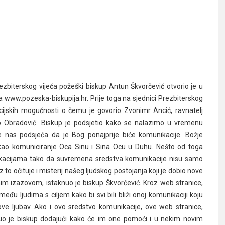
zbiterskog vijeća požeški biskup Antun Škvorčević otvorio je u
sa www.pozeska-biskupija.hr. Prije toga na sjednici Prezbiterskog
ijskih mogućnosti o čemu je govorio Zvonimr Ancić, ravnatelj
icko Obradović. Biskup je podsjetio kako se nalazimo u vremenu
 nas podsjeća da je Bog ponajprije biće komunikacije. Božje
kao komuniciranje Oca Sinu i Sina Ocu u Duhu. Nešto od toga
nikacijama tako da suvremena sredstva komunikacije nisu samo
 to očituje i misterij našeg ljudskog postojanja koji je dobio nove
im izazovom, istaknuo je biskup Škvorčević. Kroz web stranice,
eđu ljudima s ciljem kako bi svi bili bliži onoj komunikaciji koju
ve ljubav. Ako i ovo sredstvo komunikacije, ove web stranice,
uo je biskup dodajući kako će im one pomoći i u nekim novim