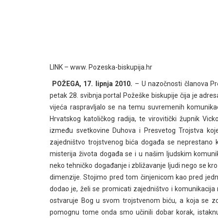
LINK – www. Pozeska-biskupija.hr
POŽEGA, 17. lipnja 2010.
– U nazočnosti članova Pre
petak 28. svibnja portal Požeške biskupije čija je adre
vijeća raspravljalo se na temu suvremenih komunikac
Hrvatskog katoličkog radija, te virovitički župnik V
između svetkovine Duhova i Presvetog Trojstva koje
zajedništvo trojstvenog bića događa se neprestano 
misterija života događa se i u našim ljudskim komu
neko tehničko događanje i zbližavanje ljudi nego se kroz
dimenzije. Stojimo pred tom činjenicom kao pred jedn
dodao je, želi se promicati zajedništvo i komunikacija m
ostvaruje Bog u svom trojstvenom biću, a koja se zo
pomognu tome onda smo učinili dobar korak, istakn