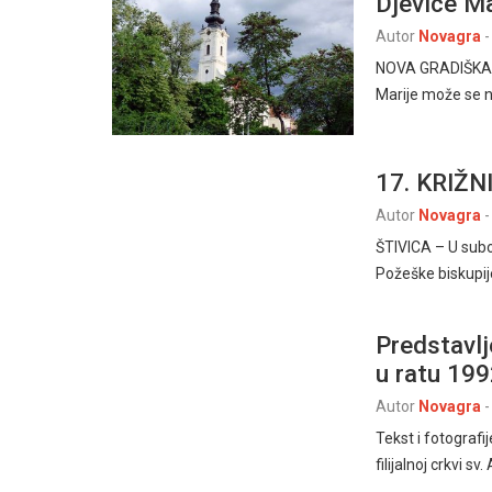
Djevice Ma
Autor
Novagra
-
NOVA GRADIŠKA, 
Marije može se 
17. KRIŽ
Autor
Novagra
-
ŠTIVICA – U subotu
Požeške biskupij
Predstavlj
u ratu 199
Autor
Novagra
-
Tekst i fotografi
filijalnoj crkvi sv