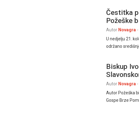
Čestitka p
Požeške b
Autor
Novagra
-
U nedjelju 21. k
održano središnje
Biskup Iv
Slavonsk
Autor
Novagra
-
Autor Požeška bi
Gospe Brze Pomoći