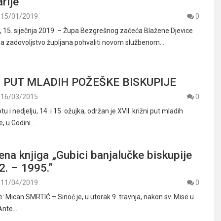
rije
15/01/2019
0
15. siječnja 2019. – Župa Bezgrešnog začeća Blažene Djevice
na zadovoljstvo župljana pohvaliti novom službenom…
NI PUT MLADIH POŽEŠKE BISKUPIJE
16/03/2015
0
 i nedjelju, 14. i 15. ožujka, održan je XVII. križni put mladih
e, u Godini…
ena knjiga „Gubici banjalučke biskupije
2. – 1995.”
11/04/2019
0
je: Mican SMRTIĆ – Sinoć je, u utorak 9. travnja, nakon sv. Mise u
. Ante…