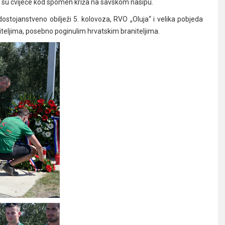
i su cvijeće kod spomen križa na savskom nasipu.
dostojanstveno obilježi 5. kolovoza, RVO „Oluja“ i velika pobjeda
teljima, posebno poginulim hrvatskim braniteljima.