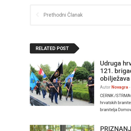
Prethodni Članak
RELATED POST
Udruga hrv
121. brig
obilježava
Autor
Novagra
-
CERNIK /STRMAC,
hrvatskih branit
branitelja Domo
PRIZNANJ