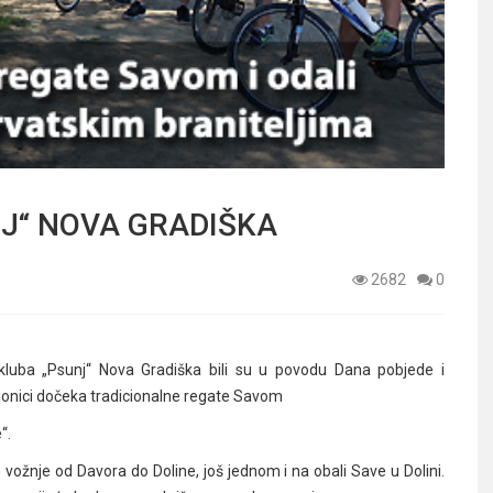
NJ“ NOVA GRADIŠKA
2682
0
g kluba „Psunj“ Nova Gradiška bili su u povodu Dana pobjede i
dionici dočeka tradicionalne regate Savom
“.
vožnje od Davora do Doline, još jednom i na obali Save u Dolini.