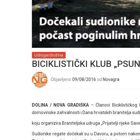
Udruge/društva
BICIKLISTIČKI KLUB „PSU
Objavljeno
09/08/2016
od
Novagra
DOLINA / NOVA GRADIŠKA
– Članovi Biciklističko
domovinske zahvalnosti i Dana hrvatskih branitelja su
koju organizira Braniteljska udruga „Prijatelji rijeke Save
Sudionike regate dočekali su u Davoru, a potom nakon 