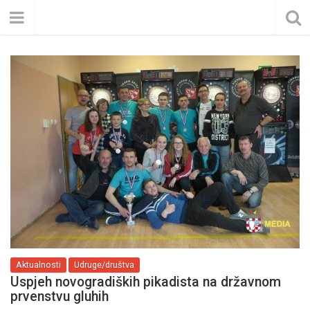
Aktualnosti
Udruge/društva
Uspjeh novogradiških pikadista na državnom
prvenstvu gluhih