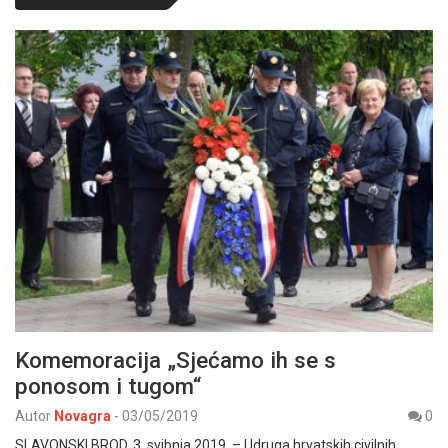
Komemoracija „Sjećamo ih se s
ponosom i tugom“
Autor
Novagra
-
03/05/2019
0
SLAVONSKI BROD, 3. svibnja 2019. – Udruga hrvatskih civilnih