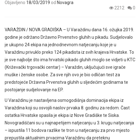
Objavljeno
18/03/2019
od
Novagra
2212
0
VARAŽDIN / NOVA GRADIŠKA – U Varaždinu dana 16. ožujka 2019.
godine je održano Državno Prvenstvo gluhih u pikadu. Sudjelovalo
je ukupno 24 ekipa na jednodnevnom natjecanju koje je u
Varaždinu privuklo preko 124 pikadista iz svih krajeva Hrvatske. To
je sve najbolje što ima hrvatski pikado gluhih moglo se vidjeti u KTC
(Križevački trgovački centar) – Varaždin, uključujući sve igrače
muške i ženske osobe. Za sve njih ovo je bio odličan test za
predstojeće Državna Prvenstva gluhih u sljedećim godinama te
postojanje sudjelovanje na EP.
U Varaždinu je nastavljena osmogodišnja dominacija ekipa iz
Varaždina koji su osvojili naslov prvaka 8. godinu za redom. Čast
ostatka Hrvatske spasila je ekipa iz Nove Gradiške te Siska.
Novogradiščani su u najnapetijem natjecanju u 3. krugu natjecanja
– ispustila 11 bodova razlike te tron u natjecanju za prvo mjesto
prepustila aktualnim prvacima Varaždinu da preteknu