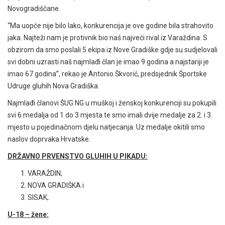
Novogradiščane.
“Ma uopće nije bilo lako, konkurencija je ove godine bila strahovito
jaka. Najteži nam je protivnik bio naš najveći rival iz Varaždina. S
obzirom da smo poslali 5 ekipa iz Nove Gradiške gdje su sudjelovali
svi dobni uzrasti naš najmlađi član je imao 9 godina a najstariji je
imao 67 godina”, rekao je Antonio Škvorić, predsjednik Športske
Udruge gluhih Nova Gradiška.
Najmlađi članovi ŠUG NG u muškoj i ženskoj konkurenciji su pokupili
svi 6 medalja od 1 do 3 mjesta te smo imali dvije medalje za 2. i 3.
mjesto u pojedinačnom djelu natjecanja. Uz medalje okitili smo
naslov doprvaka Hrvatske.
DRŽAVNO PRVENSTVO GLUHIH U PIKADU:
VARAŽDIN;
NOVA GRADIŠKA i
SISAK;
U-18 – žene: