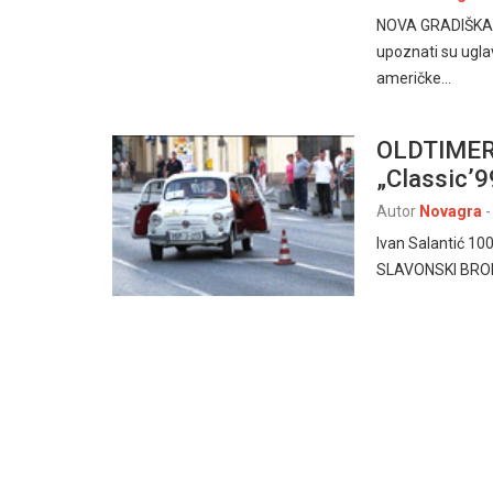
NOVA GRADIŠKA 2
upoznati su ugl
američke…
OLDTIMER 
„Classic’
Autor
Novagra
-
Ivan Salantić 100
SLAVONSKI BROD 6