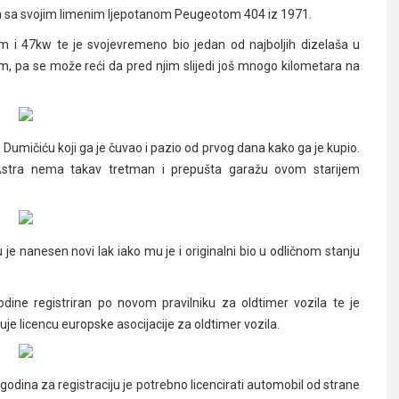
ška sa svojim limenim ljepotanom Peugeotom 404 iz 1971.
 i 47kw te je svojevremeno bio jedan od najboljih dizelaša u
 km, pa se može reći da pred njim slijedi još mnogo kilometara na
. Dumičiću koji ga je čuvao i pazio od prvog dana kako ga je kupio.
 Astra nema takav tretman i prepušta garažu ovom starijem
je nanesen novi lak iako mu je i originalni bio u odličnom stanju
dine registriran po novom pravilniku za oldtimer vozila te je
je licencu europske asocijacije za oldtimer vozila.
godina za registraciju je potrebno licencirati automobil od strane