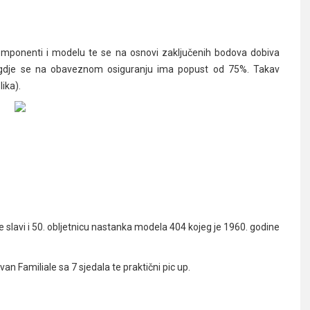
 komponenti i modelu te se na osnovi zaključenih bodova dobiva
a gdje se na obaveznom osiguranju ima popust od 75%. Takav
ika).
 slavi i 50. obljetnicu nastanka modela 404 kojeg je 1960. godine
n Familiale sa 7 sjedala te praktični pic up.