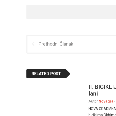
Prethodni Članak
RELATED POST
II. BICIKL
lani
Autor
Novagra
-
NOVA GRADIŠKA 13.
biciklima Oldtim