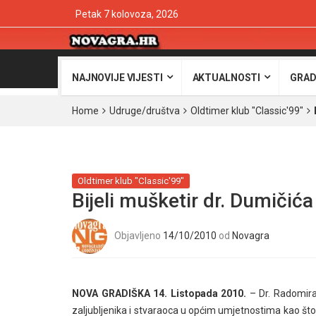
Petak 7 kolovoza, 2026
NAJNOVIJE VIJESTI
AKTUALNOSTI
GRAD
Home
Udruge/društva
Oldtimer klub "Classic'99"
Oldtimer klub "Classic'99"
Bijeli mušketir dr. Dumičića
Objavljeno
14/10/2010
od
Novagra
NOVA GRADIŠKA 14. Listopada 2010.
– Dr. Radomira
zaljubljenika i stvaraoca u općim umjetnostima kao što s