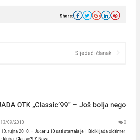
Share:
Sljedeći članak
IJADA OTK „Classic’99“ – Još bolja nego
13/09/2010
0
 rujna 2010. – Jučer u 10 sati startala je II. Biciklijada oldtimer
er kluba „Classic’99“ Nova…