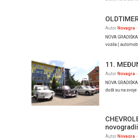
OLDTIMERI
Autor
Novagra
-
NOVA GRADIŠKA 08
vozila ( automobi
11. MEĐU
Autor
Novagra
-
NOVA GRADIŠKA 4. 
došli su na svoj
CHEVROLET
novogradi
Autor
Novagra
-