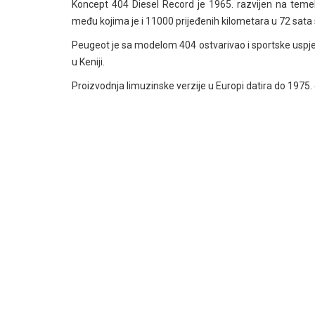
Koncept 404 Diesel Record je 1965. razvijen na temel
među kojima je i 11000 prijeđenih kilometara u 72 sat
Peugeot je sa modelom 404 ostvarivao i sportske uspje
u Keniji.
Proizvodnja limuzinske verzije u Europi datira do 1975. 