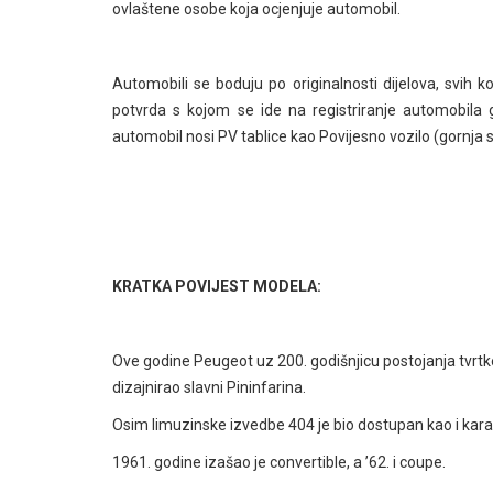
ovlaštene osobe koja ocjenjuje automobil.
Automobili se boduju po originalnosti dijelova, svih
potvrda s kojom se ide na registriranje automobil
automobil nosi PV tablice kao Povijesno vozilo (gornja sl
KRATKA POVIJEST MODELA:
Ove godine Peugeot uz 200. godišnjicu postojanja tvrtke
dizajnirao slavni Pininfarina.
Osim limuzinske izvedbe 404 je bio dostupan kao i karava
1961. godine izašao je convertible, a ’62. i coupe.