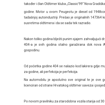
također i član Oldtimer kluba „Classic’99“ Nova Gradi
godine. Motor u ovom Peugeotu je diesel od 1948ccm
tadašnjoj autoindustriji. Prešao je originalnih 147364
susretima oldtimera i da se sada tek razradio.
Nakon toliko godina blješti punim sjajem zahvaljujući dr
404-a je svih godina stalno garažirana dok nova
gospodinu.
Od početka godine 404 se nalazio kod lakirera gdje mu 
za godine, ali perfekcija je perfekcija.
Na automobilu je apsolutno sve original te je ove go
licenciran od strane Hrvatskog oldtimer saveza i posjedu
Po novom pravilniku za starodobna vozila starija od 30 