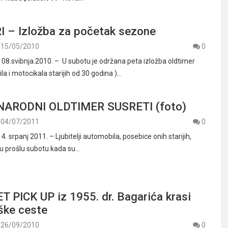
 – Izložba za početak sezone
15/05/2010
0
.svibnja.2010. – U subotu je održana peta izložba oldtimer
la i motocikala starijih od 30 godina )…
NARODNI OLDTIMER SUSRETI (foto)
04/07/2011
0
srpanj 2011. – Ljubitelji automobila, posebice onih starijih,
e u prošlu subotu kada su…
 PICK UP iz 1955. dr. Bagarića krasi
ške ceste
26/09/2010
0