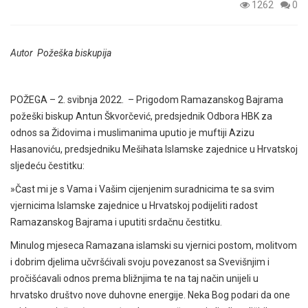
1262
0
Autor Požeška biskupija
POŽEGA – 2. svibnja 2022. – Prigodom Ramazanskog Bajrama
požeški biskup Antun Škvorčević, predsjednik Odbora HBK za
odnos sa Židovima i muslimanima uputio je muftiji Azizu
Hasanoviću, predsjedniku Mešihata Islamske zajednice u Hrvatskoj
sljedeću čestitku:
»Čast mi je s Vama i Vašim cijenjenim suradnicima te sa svim
vjernicima Islamske zajednice u Hrvatskoj podijeliti radost
Ramazanskog Bajrama i uputiti srdačnu čestitku.
Minulog mjeseca Ramazana islamski su vjernici postom, molitvom
i dobrim djelima učvršćivali svoju povezanost sa Svevišnjim i
pročišćavali odnos prema bližnjima te na taj način unijeli u
hrvatsko društvo nove duhovne energije. Neka Bog podari da one