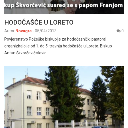
HODOČAŠĆE U LORETO
Autor
Novagra
-
05/04/2013
0
Povjerenstvo Požeške biskupije za hodočasnički pastoral
organiziralo je od 1. do 5. travnja hodočašće u Loreto. Biskup
Antun Škvorčević slavio…