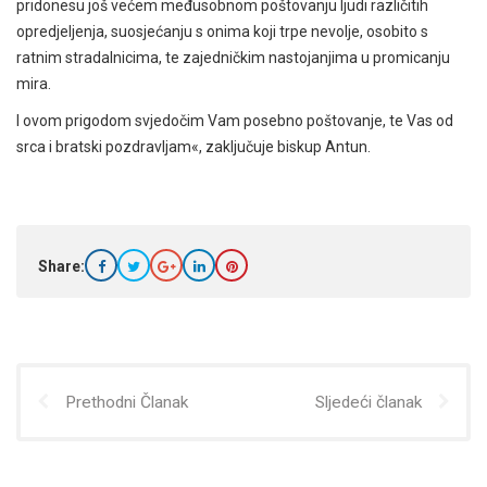
pridonesu još većem međusobnom poštovanju ljudi različitih
opredjeljenja, suosjećanju s onima koji trpe nevolje, osobito s
ratnim stradalnicima, te zajedničkim nastojanjima u promicanju
mira.
I ovom prigodom svjedočim Vam posebno poštovanje, te Vas od
srca i bratski pozdravljam«, zaključuje biskup Antun.
Share:
Prethodni Članak
Sljedeći članak