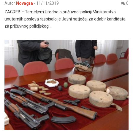
Autor
Novagra
-
11/11/2019
0
ZAGREB – Temeljem Uredbe o pričuvnoj policiji Ministarstvo
unutarnjih poslova raspisalo je Javni natječaj za odabir kandidata
za pričuvnog policijskog…