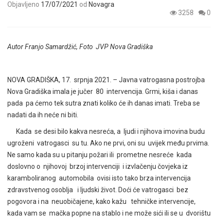
Objavljeno
17/07/2021
od
Novagra
3258
0
Autor Franjo Samardžić, Foto JVP Nova Gradiška
NOVA GRADIŠKA, 17. srpnja 2021. – Javna vatrogasna postrojba
Nova Gradiška imala je jučer 80 intervencija. Grmi, kiša i danas
pada pa ćemo tek sutra znati koliko će ih danas imati. Treba se
nadati da ih neće ni biti.
Kada se desi bilo kakva nesreća, a ljudi i njihova imovina budu
ugroženi vatrogasci su tu. Ako ne prvi, oni su uvijek među prvima.
Ne samo kada su u pitanju požari ili prometne nesreće kada
doslovno o njihovoj brzoj intervenciji i izvlačenju čovjeka iz
karamboliranog automobila ovisi isto tako brza intervencija
zdravstvenog osoblja i ljudski život. Doći će vatrogasci bez
pogovora i na neuobičajene, kako kažu tehničke intervencije,
kada vam se mačka popne na stablo i ne može sići ili se u dvorištu