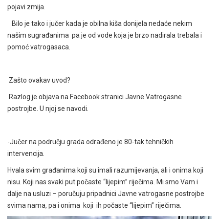
pojavi zmija.
Bilo je tako i jučer kada je obilna kiša donijela nedaće nekim
našim sugrađanima pa je od vode koja je brzo nadirala trebala i
pomoć vatrogasaca.
Zašto ovakav uvod?
Razlog je objava na Facebook stranici Javne Vatrogasne
postrojbe. U njoj se navodi.
-Jučer na području grada odrađeno je 80-tak tehničkih
intervencija.
Hvala svim građanima koji su imali razumijevanja, ali i onima koji
nisu. Koji nas svaki put počaste “lijepim” riječima. Mi smo Vam i
dalje na usluzi – poručuju pripadnici Javne vatrogasne postrojbe
svima nama, pa i onima koji ih počaste “lijepim” riječima.