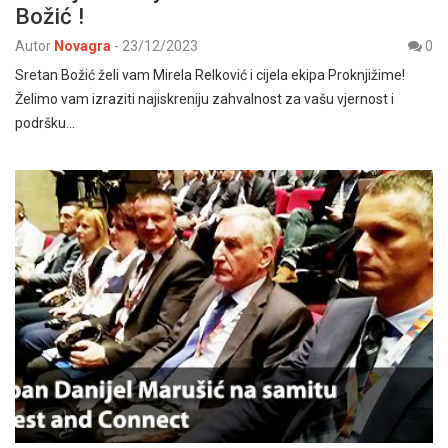
Božić !
Autor
Novagra
-
23/12/2023
0
Sretan Božić želi vam Mirela Relković i cijela ekipa Proknjižime!
Želimo vam izraziti najiskreniju zahvalnost za vašu vjernost i
podršku…