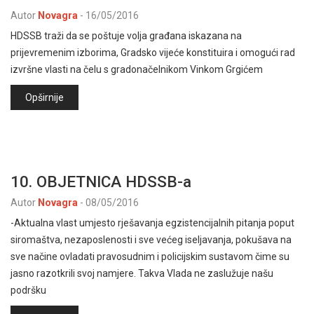
Autor
Novagra
-
16/05/2016
HDSSB traži da se poštuje volja građana iskazana na
prijevremenim izborima, Gradsko vijeće konstituira i omogući rad
izvršne vlasti na čelu s gradonačelnikom Vinkom Grgićem
Opširnije
10. OBJETNICA HDSSB-a
Autor
Novagra
-
08/05/2016
-Aktualna vlast umjesto rješavanja egzistencijalnih pitanja poput
siromaštva, nezaposlenosti i sve većeg iseljavanja, pokušava na
sve načine ovladati pravosudnim i policijskim sustavom čime su
jasno razotkrili svoj namjere. Takva Vlada ne zaslužuje našu
podršku