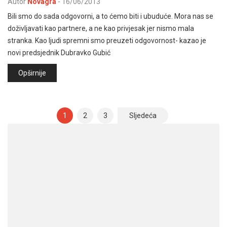
Autor
Novagra
-
16/06/2013
Bili smo do sada odgovorni, a to ćemo biti i ubuduće. Mora nas se
doživljavati kao partnere, a ne kao privjesak jer nismo mala
stranka. Kao ljudi spremni smo preuzeti odgovornost- kazao je
novi predsjednik Dubravko Gubić
Opširnije
Brojevi
1
2
3
Sljedeća
stranica
objava