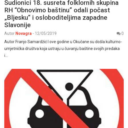
Sudionici 18. susreta folklornih skupina
RH “Obnovimo baštinu” odali počast
„Bljesku“ i osloboditeljima zapadne
Slavonije
Autor
Novagra
-
12/05/2019
0
Autor Franjo Samardžić I ove godine u Okučane su došla kulturno-
umjetnička društva koja ustraju u čuvanju baštine svojih predaka
i…