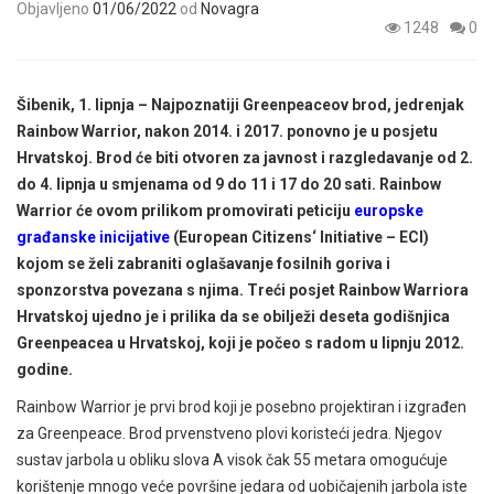
Objavljeno
01/06/2022
od
Novagra
1248
0
Šibenik, 1. lipnja – Najpoznatiji Greenpeaceov brod, jedrenjak
Rainbow Warrior, nakon 2014. i 2017. ponovno je u posjetu
Hrvatskoj. Brod će biti otvoren za javnost i razgledavanje od 2.
do 4. lipnja u smjenama od 9 do 11 i 17 do 20 sati. Rainbow
Warrior će ovom prilikom promovirati peticiju
europske
građanske inicijative
(European Citizens
‘
Initiative – ECI)
kojom se želi zabraniti oglašavanje fosilnih goriva i
sponzorstva povezana s njima. Treći posjet Rainbow Warriora
Hrvatskoj ujedno je i prilika da se obilježi deseta godišnjica
Greenpeacea u Hrvatskoj, koji je počeo s radom u lipnju 2012.
godine.
Rainbow Warrior je prvi brod koji je posebno projektiran i izgrađen
za Greenpeace. Brod prvenstveno plovi koristeći jedra. Njegov
sustav jarbola u obliku slova A visok čak 55 metara omogućuje
korištenje mnogo veće površine jedara od uobičajenih jarbola iste