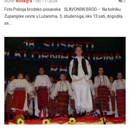
Autor
Novagra
-
06/11/2024
0
Foto Policija brodsko-posavska SLAVONSKI BROD – Na kolniku
Županijske ceste u Lužanima, 5. studenoga, oko 13 sati, dogodila
se…