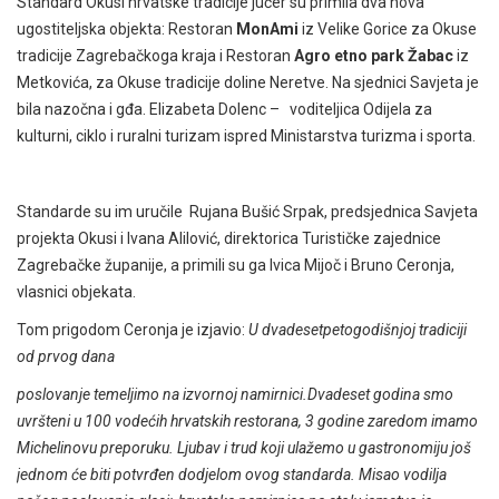
Standard Okusi hrvatske tradicije jučer su primila dva nova
ugostiteljska objekta: Restoran
MonAmi
iz Velike Gorice za Okuse
tradicije Zagrebačkoga kraja i Restoran
Agro etno park Žabac
iz
Metkovića, za Okuse tradicije doline Neretve. Na sjednici Savjeta je
bila nazočna i gđa. Elizabeta Dolenc – voditeljica Odijela za
kulturni, ciklo i ruralni turizam ispred Ministarstva turizma i sporta.
Standarde su im uručile Rujana Bušić Srpak, predsjednica Savjeta
projekta Okusi i Ivana Alilović, direktorica Turističke zajednice
Zagrebačke županije, a primili su ga Ivica Mijoč i Bruno Ceronja,
vlasnici objekata.
Tom prigodom Ceronja je izjavio:
U dvadesetpetogodišnjoj tradiciji
od prvog dana
poslovanje temeljimo na izvornoj namirnici.Dvadeset godina smo
uvršteni u 100 vodećih hrvatskih restorana, 3 godine zaredom imamo
Michelinovu preporuku. Ljubav i trud koji ulažemo u gastronomiju još
jednom će biti potvrđen dodjelom ovog standarda. Misao vodilja