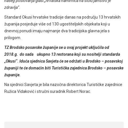
našeg poslovanja glasi:„hrvatska namirnica na stolu jamstvo je
zdravlja“.
Standard Okusi hrvatske tradicije danas na području 13 hrvatskih
županija posjeduje više od 130 ugostiteljskih objekata koji u
dnevnoj ponudi imaju najmanje dva tradicijska glavna jela s
prilogom.
TZ Brodsko posavske županije se u ovaj projekt uključila od
2018.g. do sada ukupno 13 restorana koji su nositelji standarda
„Okusi“. Iduća sjednica Savjeta će se održati u Brodsko – posavskoj
županiji te će domaćin biti Turistička zajednica Brodsko – posavske
županije.
Na sjednici Savjeta je bila nazočna direktorica Turističke zajednice
Ružica Vidaković i stručni suradnik Robert Norac.