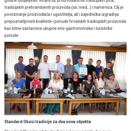
godine dodjeljivati vinarima, proizvođačima tradicijskih pića,
tradicijskih prehrambenih proizvoda (sir, med…) i namirnica. Cilj je
povezivanje proizvođača i ugostitelja, ali i zajednička izgradnja
prepoznatljivosti kvalitete i ponude hrvatskih tradicijskih proizvoda
kao bitne sastavnice ukupne eno-gastronomske i turističke
ponude.
Standard Okusi tradicije za dva nova objekta