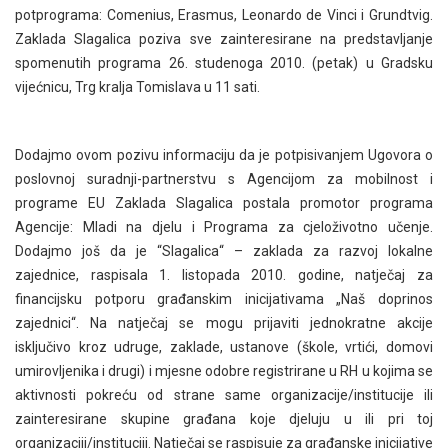
potprograma: Comenius, Erasmus, Leonardo de Vinci i Grundtvig.
Zaklada Slagalica poziva sve zainteresirane na predstavljanje
spomenutih programa 26. studenoga 2010. (petak) u Gradsku
vijećnicu, Trg kralja Tomislava u 11 sati.
Dodajmo ovom pozivu informaciju da je potpisivanjem Ugovora o
poslovnoj suradnji-partnerstvu s Agencijom za mobilnost i
programe EU Zaklada Slagalica postala promotor programa
Agencije: Mladi na djelu i Programa za cjeloživotno učenje.
Dodajmo još da je “Slagalica“ – zaklada za razvoj lokalne
zajednice, raspisala 1. listopada 2010. godine, natječaj za
financijsku potporu građanskim inicijativama „Naš doprinos
zajednici“. Na natječaj se mogu prijaviti jednokratne akcije
isključivo kroz udruge, zaklade, ustanove (škole, vrtići, domovi
umirovljenika i drugi) i mjesne odobre registrirane u RH u kojima se
aktivnosti pokreću od strane same organizacije/institucije ili
zainteresirane skupine građana koje djeluju u ili pri toj
organizaciji/instituciji. Natječaj se raspisuje za građanske inicijative