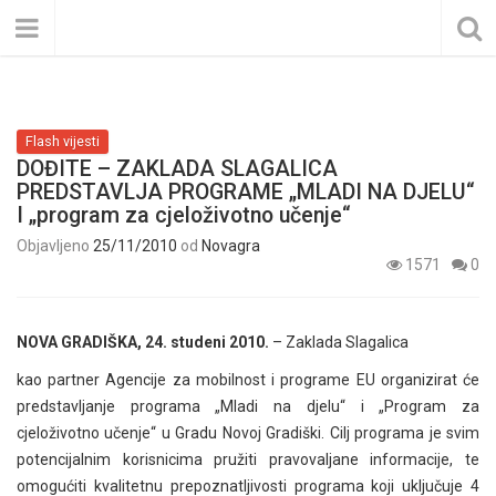
Flash vijesti
DOĐITE – ZAKLADA SLAGALICA
PREDSTAVLJA PROGRAME „MLADI NA DJELU“
I „program za cjeloživotno učenje“
Objavljeno
25/11/2010
od
Novagra
1571
0
NOVA GRADIŠKA, 24. studeni 2010.
– Zaklada Slagalica
kao partner Agencije za mobilnost i programe EU organizirat će
predstavljanje programa „Mladi na djelu“ i „Program za
cjeloživotno učenje“ u Gradu Novoj Gradiški. Cilj programa je svim
potencijalnim korisnicima pružiti pravovaljane informacije, te
omogućiti kvalitetnu prepoznatljivosti programa koji uključuje 4