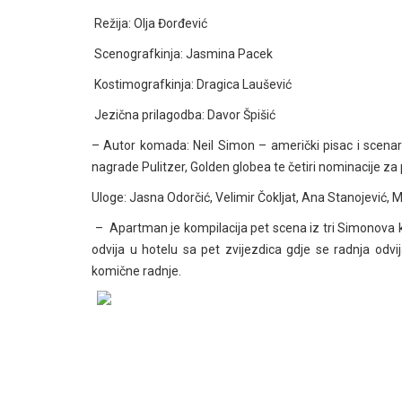
Režija: Olja Đorđević
Scenografkinja: Jasmina Pacek
Kostimografkinja: Dragica Laušević
Jezična prilagodba: Davor Špišić
– Autor komada: Neil Simon – američki pisac i scenaris
nagrade Pulitzer, Golden globea te četiri nominacije z
Uloge: Jasna Odorčić, Velimir Čokljat, Ana Stanojević, M
– Apartman je kompilacija pet scena iz tri Simonova k
odvija u hotelu sa pet zvijezdica gdje se radnja odvija 
komične radnje.