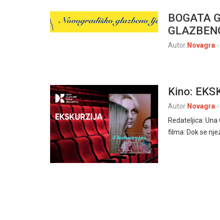
BOGATA 
GLAZBENO
Autor
Novagra
-
Kino: EKS
Autor
Novagra
-
Redateljica: Una
filma: Dok se nj