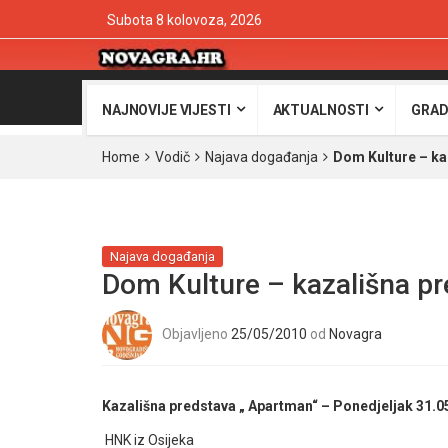
Subota 8 kolovoza, 2026
NAJNOVIJE VIJESTI
AKTUALNOSTI
GRAD
Home
Vodič
Najava događanja
Dom Kulture – ka
Najava događanja
Dom Kulture – kazališna p
Objavljeno
25/05/2010
od
Novagra
Kazališna predstava „ Apartman“ – Ponedjeljak 31.05
HNK iz Osijeka