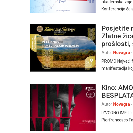
akademska zajedn
Konferencija će 
Posjetite 
Zlatne žic
prošlosti,
Autor
Novagra
-
PROMO Najveći fe
manifestacija ko
Kino: AMO
BESPLAT
Autor
Novagra
-
IZVORNO IME: L’
Pierfrancesco Fav