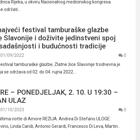
ica Rijeka, u okviru Nacionalnog medicinskog kongresa.
se održati…
najveći festival tamburaške glazbe
e Slavonije i doživite jedinstveni spoj
 sadašnjosti i budućnosti tradicije
01/09/2022
0
stival tamburaške glazbe, Zlatne žice Slavonije trodnevna je
ja se održava od 02. do 04. rujna 2022.…
RE – PONEDJELJAK, 2. 10. U 19:30 –
AN ULAZ
01/10/2023
0
ultima notte di Amore REŽIJA: Andrea Di Stefano ULOGE:
ino, Linda Caridi, Antonio Gerardi, Francesco Di Leva, Martin…